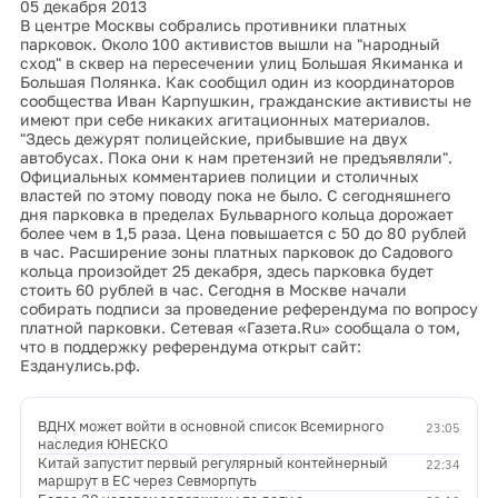
05 декабря 2013
В центре Москвы собрались противники платных
парковок. Около 100 активистов вышли на "народный
сход" в сквер на пересечении улиц Большая Якиманка и
Большая Полянка. Как сообщил один из координаторов
сообщества Иван Карпушкин, гражданские активисты не
имеют при себе никаких агитационных материалов.
"Здесь дежурят полицейские, прибывшие на двух
автобусах. Пока они к нам претензий не предъявляли".
Официальных комментариев полиции и столичных
властей по этому поводу пока не было. С сегодняшнего
дня парковка в пределах Бульварного кольца дорожает
более чем в 1,5 раза. Цена повышается с 50 до 80 рублей
в час. Расширение зоны платных парковок до Садового
кольца произойдет 25 декабря, здесь парковка будет
стоить 60 рублей в час. Сегодня в Москве начали
собирать подписи за проведение референдума по вопросу
платной парковки. Сетевая «Газета.Ru» сообщала о том,
что в поддержку референдума открыт сайт:
Езданулись.рф.
ВДНХ может войти в основной список Всемирного
23:05
наследия ЮНЕСКО
Китай запустит первый регулярный контейнерный
22:34
маршрут в ЕС через Севморпуть