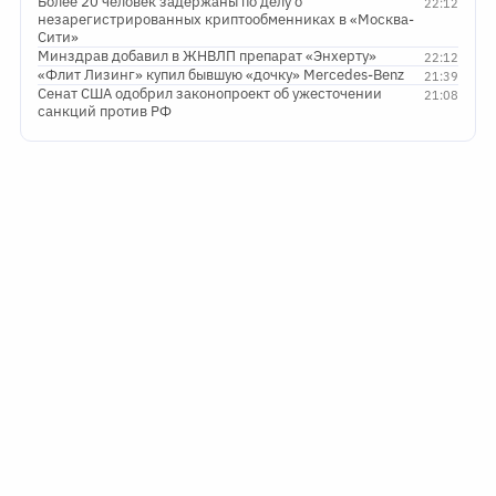
Более 20 человек задержаны по делу о
22:12
незарегистрированных криптообменниках в «Москва-
Сити»
Минздрав добавил в ЖНВЛП препарат «Энхерту»
22:12
«Флит Лизинг» купил бывшую «дочку» Mercedes-Benz
21:39
Сенат США одобрил законопроект об ужесточении
21:08
санкций против РФ