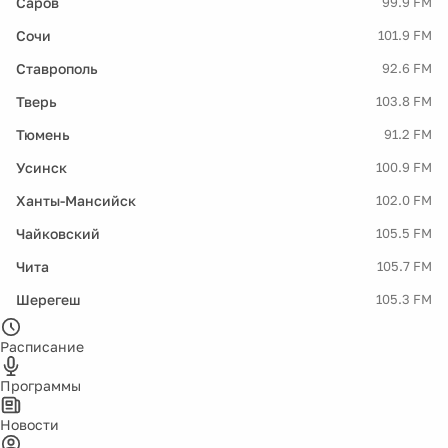
Саров
99.9 FM
Сочи
101.9 FM
Ставрополь
92.6 FM
Тверь
103.8 FM
Тюмень
91.2 FM
Усинск
100.9 FM
Ханты-Мансийск
102.0 FM
Чайковский
105.5 FM
Чита
105.7 FM
Шерегеш
105.3 FM
Расписание
Программы
Новости