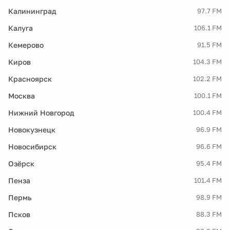
Калининград
97.7 FM
Калуга
106.1 FM
Кемерово
91.5 FM
Киров
104.3 FM
Красноярск
102.2 FM
Москва
100.1 FM
Нижний Новгород
100.4 FM
Новокузнецк
96.9 FM
Новосибирск
96.6 FM
Озёрск
95.4 FM
Пенза
101.4 FM
Пермь
98.9 FM
Псков
88.3 FM