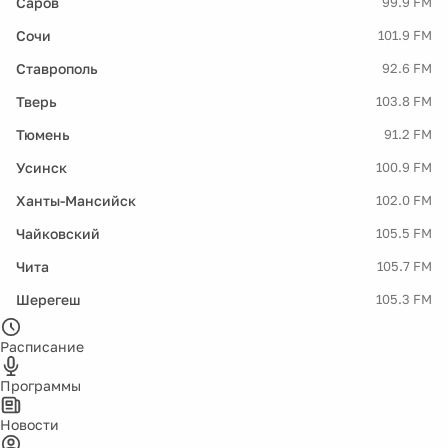
Саров
99.9 FM
Сочи
101.9 FM
Ставрополь
92.6 FM
Тверь
103.8 FM
Тюмень
91.2 FM
Усинск
100.9 FM
Ханты-Мансийск
102.0 FM
Чайковский
105.5 FM
Чита
105.7 FM
Шерегеш
105.3 FM
Расписание
Программы
Новости