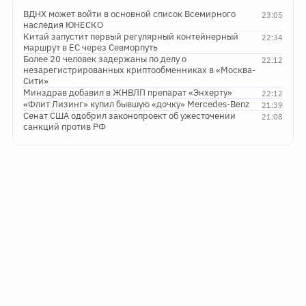
ВДНХ может войти в основной список Всемирного
23:05
наследия ЮНЕСКО
Китай запустит первый регулярный контейнерный
22:34
маршрут в ЕС через Севморпуть
Более 20 человек задержаны по делу о
22:12
незарегистрированных криптообменниках в «Москва-
Сити»
Минздрав добавил в ЖНВЛП препарат «Энхерту»
22:12
«Флит Лизинг» купил бывшую «дочку» Mercedes-Benz
21:39
Сенат США одобрил законопроект об ужесточении
21:08
санкций против РФ