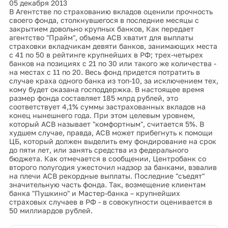
05 декабря 2013
В Агентстве по страхованию вкладов оценили прочность
своего фонда, столкнувшегося в последние месяцы с
закрытием довольно крупных банков, Как передает
агентство "Прайм", объема АСВ хватит для выплаты
страховки вкладчикам девяти банков, занимающих места
с 41 по 50 в рейтинге крупнейших в РФ; трех-четырех
банков на позициях с 21 по 30 или такого же количества -
на местах с 11 по 20. Весь фонд придется потратить в
случае краха одного банка из топ-10, за исключением тех,
кому будет оказана господдержка. В настоящее время
размер фонда составляет 185 млрд рублей, это
соответствует 4,1% суммы застрахованных вкладов на
конец нынешнего года. При этом целевым уровнем,
который АСВ называет "комфортным", считается 5%. В
худшем случае, правда, АСВ может прибегнуть к помощи
ЦБ, который должен выделить ему фондирование на срок
до пяти лет, или занять средства из федерального
бюджета. Как отмечается в сообщении, Центробанк со
второго полугодия ужесточил надзор за банками, взвалив
на плечи АСВ рекордные выплаты. Последние "съедят"
значительную часть фонда. Так, возмещение клиентам
банка "Пушкино" и Мастер-банка – крупнейших
страховых случаев в РФ - в совокупности оценивается в
50 миллиардов рублей.