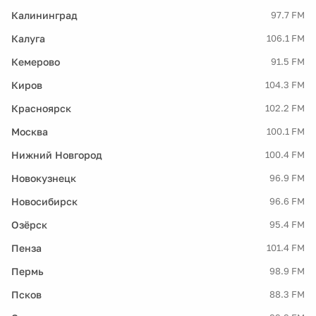
Калининград
97.7 FM
Калуга
106.1 FM
Кемерово
91.5 FM
Киров
104.3 FM
Красноярск
102.2 FM
Москва
100.1 FM
Нижний Новгород
100.4 FM
Новокузнецк
96.9 FM
Новосибирск
96.6 FM
Озёрск
95.4 FM
Пенза
101.4 FM
Пермь
98.9 FM
Псков
88.3 FM