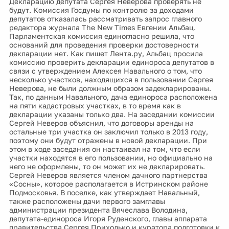
депутатов отказалась рассматривать запрос главного
редактора журнала The New Times Евгении Альбац.
Парламентская комиссия единогласно решила, что
оснований для проведения проверки достоверности
декларации нет. Как пишет Лента.ру, Альбац просила
комиссию проверить декларации единороса депутатов в
связи с утверждением Алексея Навального о том, что
несколько участков, находящихся в пользовании Сергея
Неверова, не были должным образом задекларированы.
Так, по данным Навального, дача единороса расположена
на пяти кадастровых участках, в то время как в
декларации указаны только два. На заседании комиссии
Сергей Неверов объяснил, что договоры аренды на
остальные три участка он заключил только в 2013 году,
поэтому они будут отражены в новой декларации. При
этом в ходе заседания он настаивал на том, что если
участки находятся в его пользовании, но официально на
него не оформлены, то он может их не декларировать.
Сергей Неверов является членом дачного партнерства
«Сосны», которое располагается в Истринском районе
Подмосковья. В поселке, как утверждает Навальный,
также расположены дачи первого замглавы
администрации президента Вячеслава Володина,
депутата-единороса Игоря Руденского, главы аппарата
правительства Сергея Приходько и куратора подготовки к
саммиту АТЭС во Владивостоке Николая Ашлапова.