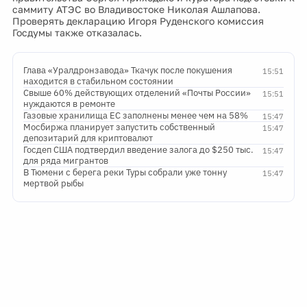
Проверять декларацию Игоря Руденского комиссия
Госдумы также отказалась.
Глава «Уралдронзавода» Ткачук после покушения
15:51
находится в стабильном состоянии
Свыше 60% действующих отделений «Почты России»
15:51
нуждаются в ремонте
Газовые хранилища ЕС заполнены менее чем на 58%
15:47
Мосбиржа планирует запустить собственный
15:47
депозитарий для криптовалют
Госдеп США подтвердил введение залога до $250 тыс.
15:47
для ряда мигрантов
В Тюмени с берега реки Туры собрали уже тонну
15:47
мертвой рыбы