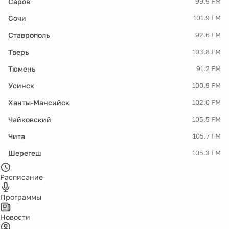
Саров
99.9 FM
Сочи
101.9 FM
Ставрополь
92.6 FM
Тверь
103.8 FM
Тюмень
91.2 FM
Усинск
100.9 FM
Ханты-Мансийск
102.0 FM
Чайковский
105.5 FM
Чита
105.7 FM
Шерегеш
105.3 FM
Расписание
Программы
Новости