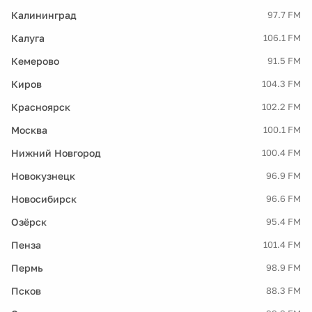
Калининград
97.7 FM
Калуга
106.1 FM
Кемерово
91.5 FM
Киров
104.3 FM
Красноярск
102.2 FM
Москва
100.1 FM
Нижний Новгород
100.4 FM
Новокузнецк
96.9 FM
Новосибирск
96.6 FM
Озёрск
95.4 FM
Пенза
101.4 FM
Пермь
98.9 FM
Псков
88.3 FM