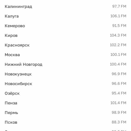
Калининград
97.7 FM
Калуга
106.1 FM
Кемерово
91.5 FM
Киров
104.3 FM
Красноярск
102.2 FM
Москва
100.1 FM
Нижний Новгород
100.4 FM
Новокузнецк
96.9 FM
Новосибирск
96.6 FM
Озёрск
95.4 FM
Пенза
101.4 FM
Пермь
98.9 FM
Псков
88.3 FM