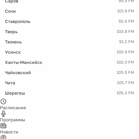
Саров
99.9 FM
Сочи
101.9 FM
Ставрополь
92.6 FM
Тверь
103.8 FM
Тюмень
91.2 FM
Усинск
100.9 FM
Ханты-Мансийск
102.0 FM
Чайковский
105.5 FM
Чита
105.7 FM
Шерегеш
105.3 FM
Расписание
Программы
Новости