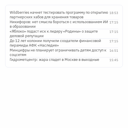
Wildberries начнет тестировать программу по открытию
18:53
партнерских хабов для хранения товаров
Никифоров: нет смысла бороться с использованием ИИ
17:15
в образовании
«Яблоко» подаст иск к лидеру «Родины» о защите
17:15
деловой репутации
До 12 лет колонии получили создатели финансовой
17:15
пирамиды АФК «Наследие»
Минцифры не планирует ограничивать детям доступ к
16:51
соцсетям
Гидрометцентр: жара спадет в Москве в выходные
15:45