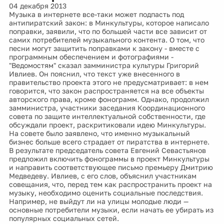
04 декабря 2013
Музыка в интернете все-таки может подпасть под
антипиратский закон: в Минкультуры, которое написало
поправки, заявили, что по большей части все зависит от
самих потребителей музыкального контента. О том, что
песни могут защитить поправками к закону - вместе с
программным обеспечением и фотографиями -
"Ведомостям" сказал замминистра культуры Григорий
Ивлиев. Он пояснил, что текст уже внесенного в
правительство проекта этого не предусматривает: в нем
говорится, что закон распространяется на все объекты
авторского права, кроме фонограмм. Однако, продолжил
замминистра, участники заседания Координационного
совета по защите интеллектуальной собственности, где
обсуждали проект, раскритиковали идею Минкультуры.
На совете было заявлено, что именно музыкальный
бизнес больше всего страдает от пиратства в интернете.
В результате председатель совета Евгений Севастьянов
предложил включить фонограммы в проект Минкультуры
и направить соответствующее письмо премьеру Дмитрию
Медведеву. Ивлиев, с его слов, объяснил участникам
совещания, что, перед тем как распространить проект на
музыку, необходимо оценить социальные последствия.
Например, не выйдут ли на улицы молодые люди —
основные потребители музыки, если начать ее убирать из
популярных социальных сетей.