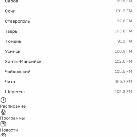
Саров
99.9 FM
Сочи
101.9 FM
Ставрополь
92.6 FM
Тверь
103.8 FM
Тюмень
91.2 FM
Усинск
100.9 FM
Ханты-Мансийск
102.0 FM
Чайковский
105.5 FM
Чита
105.7 FM
Шерегеш
105.3 FM
Расписание
Программы
Новости