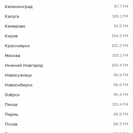
Калининград
97.7 FM
Калуга
106.1 FM
Кемерово
91.5 FM
Киров
104.3 FM
Красноярск
102.2 FM
Москва
100.1 FM
Нижний Новгород
100.4 FM
Новокузнецк
96.9 FM
Новосибирск
96.6 FM
Озёрск
95.4 FM
Пенза
101.4 FM
Пермь
98.9 FM
Псков
88.3 FM