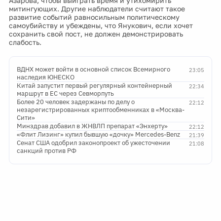
Азарова, чтобы выиграть время и утихомирить
митингующих. Другие наблюдатели считают такое
развитие событий равносильным политическому
самоубийству и убеждены, что Янукович, если хочет
сохранить свой пост, не должен демонстрировать
слабость.
ВДНХ может войти в основной список Всемирного
23:05
наследия ЮНЕСКО
Китай запустит первый регулярный контейнерный
22:34
маршрут в ЕС через Севморпуть
Более 20 человек задержаны по делу о
22:12
незарегистрированных криптообменниках в «Москва-
Сити»
Минздрав добавил в ЖНВЛП препарат «Энхерту»
22:12
«Флит Лизинг» купил бывшую «дочку» Mercedes-Benz
21:39
Сенат США одобрил законопроект об ужесточении
21:08
санкций против РФ