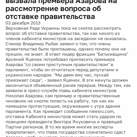
вызвала премьера Азарова на
рассмотрение вопроса об
отставке правительства
03 декабря 2013
Верховная Рада Украины пока не смогла рассмотреть
вопрос об отставке правительства, так как никого из
членов кабинета министров на заседании не оказалась.
Спикер Владимир Рыбак заявил о том, что члены
правительства были приглашены, однако почему они не
пришли, не знает. В ответ лидер фракции "Батькивщина"
Арсений Яценюк потребовал пригласить премьера
Азарова "со своим преступным правительством" в
парламент, чтобы он отчитаться перед депутатами и
украинским народом. "Мы даем ему час, пускай
приезжает сюда", - заявил Яценюк. В эти минуты должен
закончиться объявленный ранее перерыв. Между тем, как
заявили в пресс-службе главы кабинета министров
Николая Азарова, сам премьер и правительственные
чиновник не смогли попасть на работу, так как им
помешали протестующие, окружившие с утра здание
парламента. Как приводит сообщение newsru.com,
отставка Кабинета министров может стать ударом по
позициям президента Виктора Януковича и правящей
Партии регионов. В то же время многие эксперты
предполагают, что глава государства сознательно сдаст