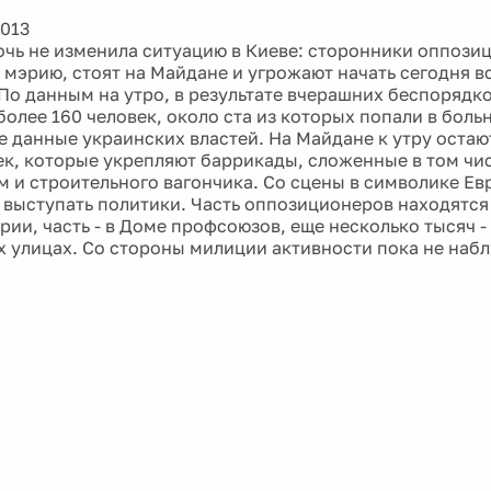
2013
чь не изменила ситуацию в Киеве: сторонники оппози
 мэрию, стоят на Майдане и угрожают начать сегодня 
 По данным на утро, в результате вчерашних беспорядко
более 160 человек, около ста из которых попали в боль
 данные украинских властей. На Майдане к утру остаю
ек, которые укрепляют баррикады, сложенные в том чис
м и строительного вагончика. Со сцены в символике Е
выступать политики. Часть оппозиционеров находятся
рии, часть - в Доме профсоюзов, еще несколько тысяч -
 улицах. Со стороны милиции активности пока не набл