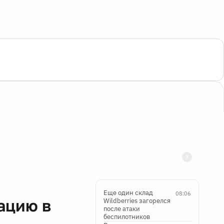
Еще один склад
08:06
ацию в
Wildberries загорелся
после атаки
беспилотников