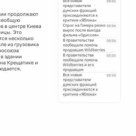
Все новые
08:06
представители
думских фракций
ции продолжают
присоединяются к
всеобщую
критике «Яблока»
Спрос на Гомера резко
в в центре Киева
08:06
вырос после выхода
ницы. Это
фильма «Одиссея»
тся несколько
В правительстве
08:06
ле из грузовика
пообещали помочь
вросоюза
продавцам Wildberries
В правительстве
 в здании
08:05
пообещали помочь
 на Крещатике и
Wildberries и его
юдается.
продавцам
Все новые
08:05
представители
думских фракций
присоединяются к
критике «Яблока»