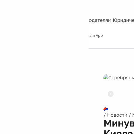
События
Контакты
О нас
Экскурсии
Silver Studio
Рекламодателям
Юридиче
Слушайте
App Store
Google Play
Telegram App
Серебряный
дождь
12+
Реклама
/
Новости
/
Минув
Киеве