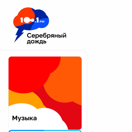
Москва 100.1 FM
Апатиты
Астрахань
Волгоград
Вологда
Екатеринбург
Иваново
Казань
Калининград
Калуга