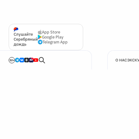
App Store
Слушайте
Google Play
Серебряный
Telegram App
дождь
О НАС
ЭКСК
12+
🍪
Мы используем cookie для улучшения работы сайта.