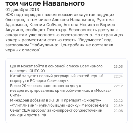
том числе Навального
01 декабря 2013
ЖЖ подтверждает взлом восьми аккаунтов ведущих
блогеров, в том числе Алексея Навального, Рустема
Адагамова, Ксении Собчак, Антона Носика и Бориса
Акунина, сообщает Газета.ру. Безопасность доступа к
аккаунтам уже полностью восстановлена. На страницах
хакеры разместили статью газеты "Ведомости" под
заголовком "Набиуллина: Центробанк не составлял
черных списков".
ВДНХ может войти в основной список Всемирного
23:05
наследия ЮНЕСКО
Китай запустит первый регулярный контейнерный
22:34
маршрут в ЕС через Севморпуть
Более 20 человек задержаны по делу о
22:12
незарегистрированных криптообменниках в «Москва-
Сити»
Минздрав добавил в ЖНВЛП препарат «Энхерту»
22:12
«Флит Лизинг» купил бывшую «дочку» Mercedes-Benz
21:39
Сенат США одобрил законопроект об ужесточении
21:08
санкций против РФ