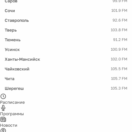
Саров
99.9 FM
Сочи
101.9 FM
Ставрополь
92.6 FM
Тверь
103.8 FM
Тюмень
91.2 FM
Усинск
100.9 FM
Ханты-Мансийск
102.0 FM
Чайковский
105.5 FM
Чита
105.7 FM
Шерегеш
105.3 FM
Расписание
Программы
Новости