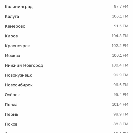
Калининград
97.7 FM
Калуга
106.1 FM
Кемерово
91.5 FM
Киров
104.3 FM
Красноярск
102.2 FM
Москва
100.1 FM
Нижний Новгород
100.4 FM
Новокузнецк
96.9 FM
Новосибирск
96.6 FM
Озёрск
95.4 FM
Пенза
101.4 FM
Пермь
98.9 FM
Псков
88.3 FM