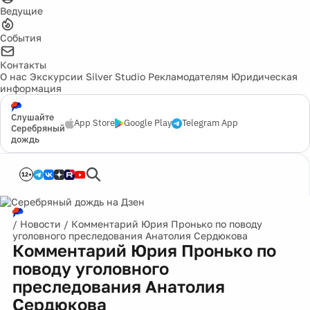
Ведущие
События
Контакты
О нас
Экскурсии
Silver Studio
Рекламодателям
Юридическая
информация
Слушайте
App Store
Google Play
Telegram App
Серебряный
дождь
12+
/
Новости
/
Комментарий Юрия Пронько по поводу
уголовного преследования Анатолия Сердюкова
Комментарий Юрия Пронько по
поводу уголовного
преследования Анатолия
Сердюкова