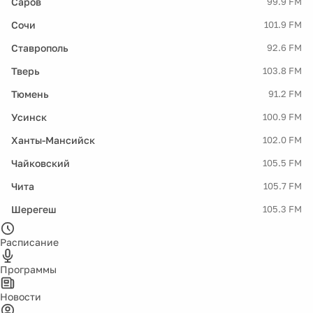
Саров
99.9 FM
Сочи
101.9 FM
Ставрополь
92.6 FM
Тверь
103.8 FM
Тюмень
91.2 FM
Усинск
100.9 FM
Ханты-Мансийск
102.0 FM
Чайковский
105.5 FM
Чита
105.7 FM
Шерегеш
105.3 FM
Расписание
Программы
Новости