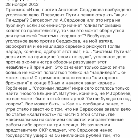
28 ноября 2013
Пронько: «Итак, против Анатолия Сердюкова возбуждено
уголовное дело. Президент Путин решил открыть "ящик
Пандоры"? Заговорит ли А.Сердюков или это игра на
публику? Если экc-министр начнет "сливать" бывших
коллег по правительству, то чем это может обернуться
для путинской "системы координат"? Возбуждая
уголовное дело против Сердюкова, на мой взгляд,
бюрократия и ее нацлидер серьезно рискуют! Толпы
народа, конечно, одобрят этот шаг, но... "система Путина"
держится на принципе "своих не сдаю", уголовное дело
против экс-министра обороны разрушает этот
незыблемый принцип. Это означает только одно: элита
больше не может полагаться только на "нацлидера"... он
может сдать! С примерно аналогичного "элитарного
брожения" в конце 80-ых и начался закат карьеры
Горбачева... "Сложным людям" мира сего осталось только
найти "нового Ельцина". В.Путин, конечно, не М.Горбачев,
но все может быть в этой элитарной "битве бульдогов под
ковром". Все может быть...» Как мы сообщали ранее, с
утра стало известно о том, что на Сердюкова завели дело
по статье «Халатность» по части 1 этой статьи, где
максимальным наказанием являются исправительные
работы либо арест на три месяца. Из заявления
представителя СКР следует, что Сердюков нанес
государству ущерб на 56 миллионов рублей тем, что