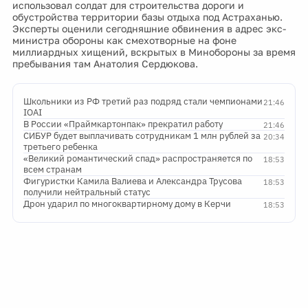
использовал солдат для строительства дороги и
обустройства территории базы отдыха под Астраханью.
Эксперты оценили сегодняшние обвинения в адрес экс-
министра обороны как смехотворные на фоне
миллиардных хищений, вскрытых в Минобороны за время
пребывания там Анатолия Сердюкова.
Школьники из РФ третий раз подряд стали чемпионами
21:46
IOAI
В России «Праймкартонпак» прекратил работу
21:46
СИБУР будет выплачивать сотрудникам 1 млн рублей за
20:34
третьего ребенка
«Великий романтический спад» распространяется по
18:53
всем странам
Фигуристки Камила Валиева и Александра Трусова
18:53
получили нейтральный статус
Дрон ударил по многоквартирному дому в Керчи
18:53