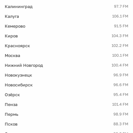
Калининград
97.7 FM
Калуга
106.1 FM
Кемерово
91.5 FM
Киров
104.3 FM
Красноярск
102.2 FM
Москва
100.1 FM
Нижний Новгород
100.4 FM
Новокузнецк
96.9 FM
Новосибирск
96.6 FM
Озёрск
95.4 FM
Пенза
101.4 FM
Пермь
98.9 FM
Псков
88.3 FM