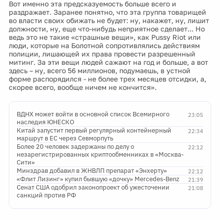
Вот именно эта предсказуемость больше всего и
раздражает. Заранее понятно, что эта группа товарищей
во власти своих обижать не будет: ну, накажет, ну, лишит
должности, ну, еще что-нибудь неприятное сделает... Но
ведь это не такие «страшные вещи», как Pussy Riot или
люди, которые на Болотной сопротивлялись действиям
полиции, лишающей их права провести разрешенный
митинг. За эти вещи людей сажают на год и больше, а вот
здесь – ну, всего 56 миллионов, подумаешь, в устной
форме распорядился - не более трех месяцев отсидки, а,
скорее всего, вообще ничем не кончится».
ВДНХ может войти в основной список Всемирного
23:05
наследия ЮНЕСКО
Китай запустит первый регулярный контейнерный
22:34
маршрут в ЕС через Севморпуть
Более 20 человек задержаны по делу о
22:12
незарегистрированных криптообменниках в «Москва-
Сити»
Минздрав добавил в ЖНВЛП препарат «Энхерту»
22:12
«Флит Лизинг» купил бывшую «дочку» Mercedes-Benz
21:39
Сенат США одобрил законопроект об ужесточении
21:08
санкций против РФ