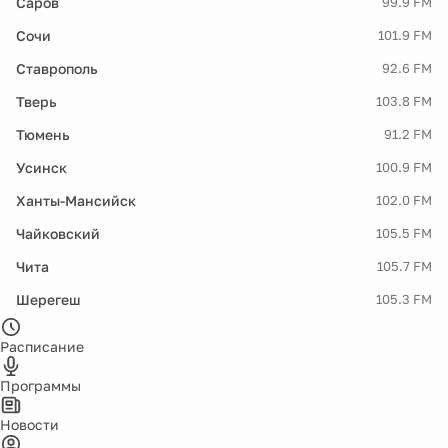
Саров
99.9 FM
Сочи
101.9 FM
Ставрополь
92.6 FM
Тверь
103.8 FM
Тюмень
91.2 FM
Усинск
100.9 FM
Ханты-Мансийск
102.0 FM
Чайковский
105.5 FM
Чита
105.7 FM
Шерегеш
105.3 FM
Расписание
Программы
Новости