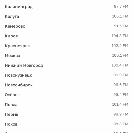
Калининград
97.7 FM
Калуга
106.1 FM
Кемерово
91.5 FM
Киров
104.3 FM
Красноярск
102.2 FM
Москва
100.1 FM
Нижний Новгород
100.4 FM
Новокузнецк
96.9 FM
Новосибирск
96.6 FM
Озёрск
95.4 FM
Пенза
101.4 FM
Пермь
98.9 FM
Псков
88.3 FM