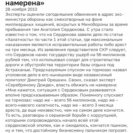
намерена»
28 ноября 2013
Эксперты оценили сегодняшние обвинения в адрес экс-
министра обороны как смехотворные на фоне
миллиардных хищений, вскрытых в Минобороны за время
пребывания там Анатолия Сердюкова. С утра стало
известно о том, что на Сердюкова завели дело по статье
«Халатность» по части 1 этой статьи, где максимальным
наказанием являются исправительные работы либо арест
на три месяца. Из заявления представителя СКР следует,
что Сердюков нанес государству ущерб на 56 миллионов
рублей тем, что использовал солдат для строительства
дороги и обустройства территории базы отдыха под
Астраханью. Предсказуемым спуском на тормозах назвал
уголовное дело в его нынешнем виде независимый
политолог Дмитрий Орешкин. Своих, сказал эксперт
«Серебряному Дождю», власть обижать не намерена:
«Мне кажется, ситуация с Сердюковым развивается
вполне предсказываемым образом. Понемногу спускают
на тормозах: надо же – всего 56 миллионов, надо же –
всего-навсего халатность, надо же – всего 3 месяца
ареста, да еще неизвестно, чем на самом деле кончится.
То есть, разговоры о серьезной борьбе с коррупцией,
которыми сопровождалось начало всей этой
сердюковской эпопеи, как и ожидалось, кончатся пшиком,
ну и тем, что достойному бизнесмену пальчиком погрозят.