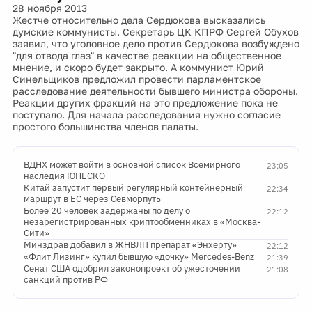
28 ноября 2013
Жестче относительно дела Сердюкова высказались
думские коммунисты. Секретарь ЦК КПРФ Сергей Обухов
заявил, что уголовное дело против Сердюкова возбуждено
"для отвода глаз" в качестве реакции на общественное
мнение, и скоро будет закрыто. А коммунист Юрий
Синельщиков предложил провести парламентское
расследование деятельности бывшего министра обороны.
Реакции других фракций на это предложение пока не
поступало. Для начала расследования нужно согласие
простого большинства членов палаты.
ВДНХ может войти в основной список Всемирного
23:05
наследия ЮНЕСКО
Китай запустит первый регулярный контейнерный
22:34
маршрут в ЕС через Севморпуть
Более 20 человек задержаны по делу о
22:12
незарегистрированных криптообменниках в «Москва-
Сити»
Минздрав добавил в ЖНВЛП препарат «Энхерту»
22:12
«Флит Лизинг» купил бывшую «дочку» Mercedes-Benz
21:39
Сенат США одобрил законопроект об ужесточении
21:08
санкций против РФ