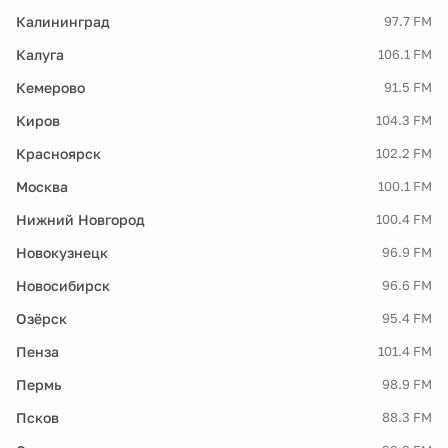
Калининград
97.7 FM
Калуга
106.1 FM
Кемерово
91.5 FM
Киров
104.3 FM
Красноярск
102.2 FM
Москва
100.1 FM
Нижний Новгород
100.4 FM
Новокузнецк
96.9 FM
Новосибирск
96.6 FM
Озёрск
95.4 FM
Пенза
101.4 FM
Пермь
98.9 FM
Псков
88.3 FM