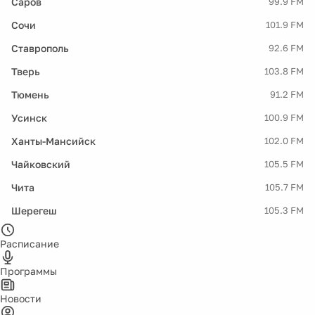
Саров
99.9 FM
Сочи
101.9 FM
Ставрополь
92.6 FM
Тверь
103.8 FM
Тюмень
91.2 FM
Усинск
100.9 FM
Ханты-Мансийск
102.0 FM
Чайковский
105.5 FM
Чита
105.7 FM
Шерегеш
105.3 FM
Расписание
Программы
Новости