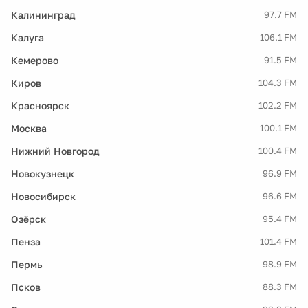
Калининград
97.7 FM
Калуга
106.1 FM
Кемерово
91.5 FM
Киров
104.3 FM
Красноярск
102.2 FM
Москва
100.1 FM
Нижний Новгород
100.4 FM
Новокузнецк
96.9 FM
Новосибирск
96.6 FM
Озёрск
95.4 FM
Пенза
101.4 FM
Пермь
98.9 FM
Псков
88.3 FM