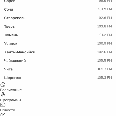
Саров
99.9 FM
Сочи
101.9 FM
Ставрополь
92.6 FM
Тверь
103.8 FM
Тюмень
91.2 FM
Усинск
100.9 FM
Ханты-Мансийск
102.0 FM
Чайковский
105.5 FM
Чита
105.7 FM
Шерегеш
105.3 FM
Расписание
Программы
Новости