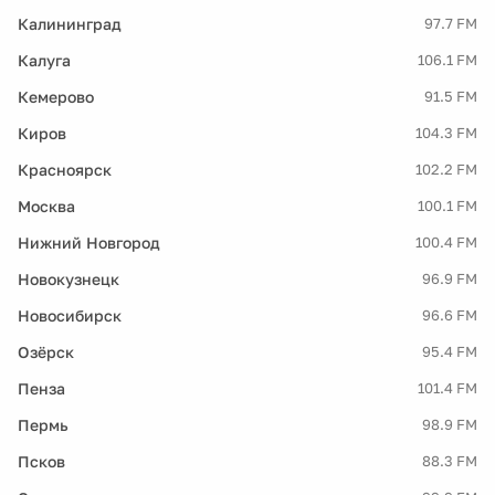
Калининград
97.7 FM
Калуга
106.1 FM
Кемерово
91.5 FM
Киров
104.3 FM
Красноярск
102.2 FM
Москва
100.1 FM
Нижний Новгород
100.4 FM
Новокузнецк
96.9 FM
Новосибирск
96.6 FM
Озёрск
95.4 FM
Пенза
101.4 FM
Пермь
98.9 FM
Псков
88.3 FM