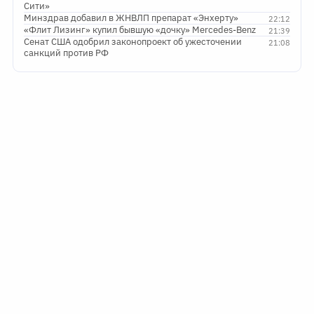
Сити»
Минздрав добавил в ЖНВЛП препарат «Энхерту»
22:12
«Флит Лизинг» купил бывшую «дочку» Mercedes-Benz
21:39
Сенат США одобрил законопроект об ужесточении
21:08
санкций против РФ