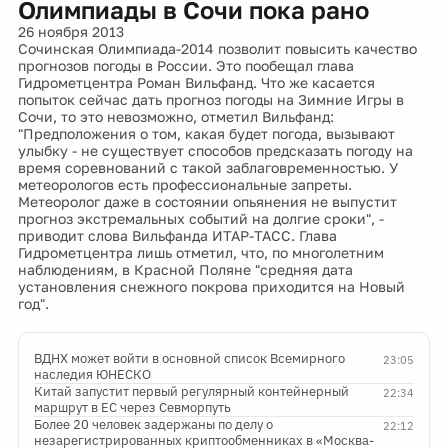
Олимпиады в Сочи пока рано
26 ноября 2013
Сочинская Олимпиада-2014 позволит повысить качество
прогнозов погоды в России. Это пообещал глава
Гидрометцентра Роман Вильфанд. Что же касается
попыток сейчас дать прогноз погоды на Зимние Игры в
Сочи, то это невозможно, отметил Вильфанд:
"Предположения о том, какая будет погода, вызывают
улыбку - не существует способов предсказать погоду на
время соревнований с такой заблаговременностью. У
метеорологов есть профессиональные запреты.
Метеоролог даже в состоянии опьянения не выпустит
прогноз экстремальных событий на долгие сроки", -
приводит слова Вильфанда ИТАР-ТАСС. Глава
Гидрометцентра лишь отметил, что, по многолетним
наблюдениям, в Красной Поляне "средняя дата
установления снежного покрова приходится на Новый
год".
ВДНХ может войти в основной список Всемирного
23:05
наследия ЮНЕСКО
Китай запустит первый регулярный контейнерный
22:34
маршрут в ЕС через Севморпуть
Более 20 человек задержаны по делу о
22:12
незарегистрированных криптообменниках в «Москва-