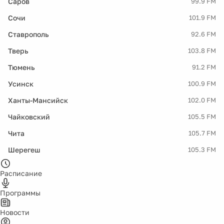
Саров
99.9 FM
Сочи
101.9 FM
Ставрополь
92.6 FM
Тверь
103.8 FM
Тюмень
91.2 FM
Усинск
100.9 FM
Ханты-Мансийск
102.0 FM
Чайковский
105.5 FM
Чита
105.7 FM
Шерегеш
105.3 FM
Расписание
Программы
Новости