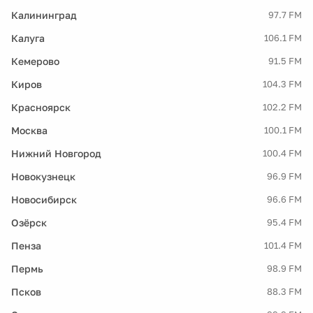
Калининград
97.7 FM
Калуга
106.1 FM
Кемерово
91.5 FM
Киров
104.3 FM
Красноярск
102.2 FM
Москва
100.1 FM
Нижний Новгород
100.4 FM
Новокузнецк
96.9 FM
Новосибирск
96.6 FM
Озёрск
95.4 FM
Пенза
101.4 FM
Пермь
98.9 FM
Псков
88.3 FM