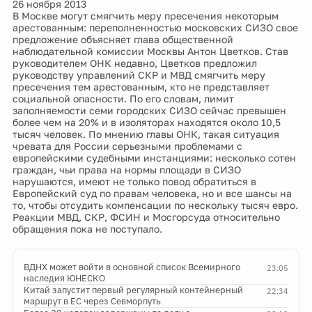
26 ноября 2013
В Москве могут смягчить меру пресечения некоторым
арестованным: переполненностью московских СИЗО свое
предложение объясняет глава общественной
наблюдательной комиссии Москвы Антон Цветков. Став
руководителем ОНК недавно, Цветков предложил
руководству управлений СКР и МВД смягчить меру
пресечения тем арестованным, кто не представляет
социальной опасности. По его словам, лимит
заполняемости семи городских СИЗО сейчас превышен
более чем на 20% и в изоляторах находятся около 10,5
тысяч человек. По мнению главы ОНК, такая ситуация
чревата для России серьезными проблемами с
европейскими судебными инстанциями: несколько сотен
граждан, чьи права на нормы площади в СИЗО
нарушаются, имеют не только повод обратиться в
Европейский суд по правам человека, но и все шансы на
то, чтобы отсудить компенсации по нескольку тысяч евро.
Реакции МВД, СКР, ФСИН и Мосгорсуда относительно
обращения пока не поступало.
ВДНХ может войти в основной список Всемирного
23:05
наследия ЮНЕСКО
Китай запустит первый регулярный контейнерный
22:34
маршрут в ЕС через Севморпуть