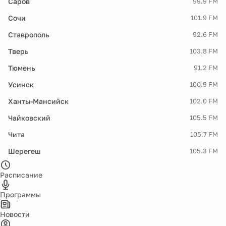
Саров
99.9 FM
Сочи
101.9 FM
Ставрополь
92.6 FM
Тверь
103.8 FM
Тюмень
91.2 FM
Усинск
100.9 FM
Ханты-Мансийск
102.0 FM
Чайковский
105.5 FM
Чита
105.7 FM
Шерегеш
105.3 FM
Расписание
Программы
Новости