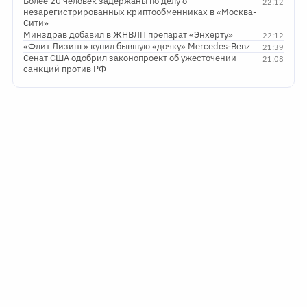
Более 20 человек задержаны по делу о
22:12
незарегистрированных криптообменниках в «Москва-
Сити»
Минздрав добавил в ЖНВЛП препарат «Энхерту»
22:12
«Флит Лизинг» купил бывшую «дочку» Mercedes-Benz
21:39
Сенат США одобрил законопроект об ужесточении
21:08
санкций против РФ