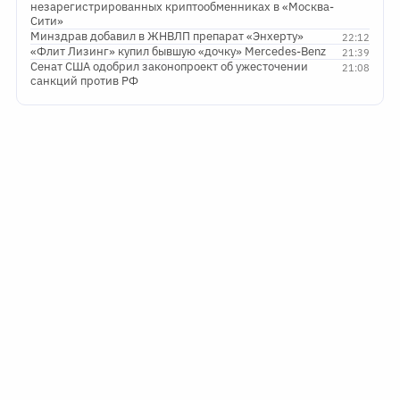
незарегистрированных криптообменниках в «Москва-
Сити»
Минздрав добавил в ЖНВЛП препарат «Энхерту»
22:12
«Флит Лизинг» купил бывшую «дочку» Mercedes-Benz
21:39
Сенат США одобрил законопроект об ужесточении
21:08
санкций против РФ