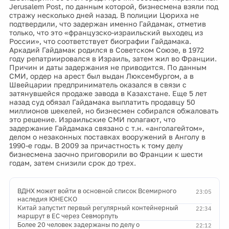
Jerusalem Post, по данным которой, бизнесмена взяли под
стражу несколько дней назад. В полиции Цюриха не
подтвердили, что задержан именно Гайдамак, отметив
только, что это «французско-израильский выходец из
России», что соответствует биографии Гайдамака.
Аркадий Гайдамак родился в Советском Союзе, в 1972
году репатриировался в Израиль, затем жил во Франции.
Причин и даты задержания не приводится. По данным
СМИ, ордер на арест был выдан Люксембургом, а в
Швейцарии предприниматель оказался в связи с
затянувшейся продаже завода в Казахстане. Еще 5 лет
назад суд обязал Гайдамака выплатить продавцу 50
миллионов шекелей, но бизнесмен собирался обжаловать
это решение. Израильские СМИ полагают, что
задержание Гайдамака связано с т.н. «анголагейтом»,
делом о незаконных поставках вооружений в Анголу в
1990-е годы. В 2009 за причастность к тому делу
бизнесмена заочно приговорили во Франции к шести
годам, затем снизили срок до трех.
ВДНХ может войти в основной список Всемирного
23:05
наследия ЮНЕСКО
Китай запустит первый регулярный контейнерный
22:34
маршрут в ЕС через Севморпуть
Более 20 человек задержаны по делу о
22:12