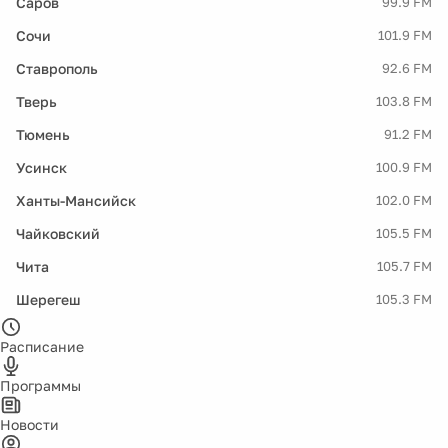
Саров
99.9 FM
Сочи
101.9 FM
Ставрополь
92.6 FM
Тверь
103.8 FM
Тюмень
91.2 FM
Усинск
100.9 FM
Ханты-Мансийск
102.0 FM
Чайковский
105.5 FM
Чита
105.7 FM
Шерегеш
105.3 FM
Расписание
Программы
Новости