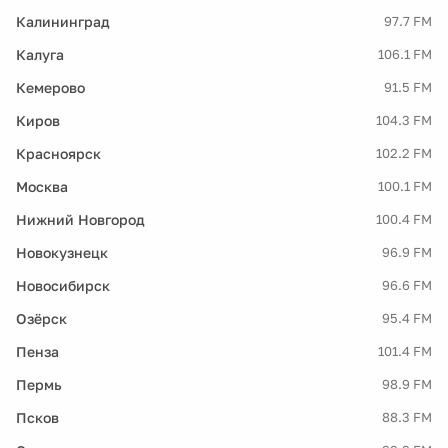
Калининград
97.7 FM
Калуга
106.1 FM
Кемерово
91.5 FM
Киров
104.3 FM
Красноярск
102.2 FM
Москва
100.1 FM
Нижний Новгород
100.4 FM
Новокузнецк
96.9 FM
Новосибирск
96.6 FM
Озёрск
95.4 FM
Пенза
101.4 FM
Пермь
98.9 FM
Псков
88.3 FM