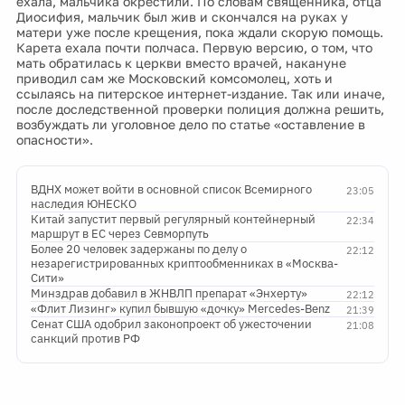
ехала, мальчика окрестили. По словам священника, отца
Диосифия, мальчик был жив и скончался на руках у
матери уже после крещения, пока ждали скорую помощь.
Карета ехала почти полчаса. Первую версию, о том, что
мать обратилась к церкви вместо врачей, накануне
приводил сам же Московский комсомолец, хоть и
ссылаясь на питерское интернет-издание. Так или иначе,
после доследственной проверки полиция должна решить,
возбуждать ли уголовное дело по статье «оставление в
опасности».
ВДНХ может войти в основной список Всемирного
23:05
наследия ЮНЕСКО
Китай запустит первый регулярный контейнерный
22:34
маршрут в ЕС через Севморпуть
Более 20 человек задержаны по делу о
22:12
незарегистрированных криптообменниках в «Москва-
Сити»
Минздрав добавил в ЖНВЛП препарат «Энхерту»
22:12
«Флит Лизинг» купил бывшую «дочку» Mercedes-Benz
21:39
Сенат США одобрил законопроект об ужесточении
21:08
санкций против РФ