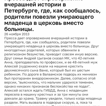
вчерашней истории в
Петербурге, где, как сообщалось,
родители повезли умирающего
младенца в церковь вместо
больницы.
26 ноября 2013
Пресса дает опровержение вчерашней истории в
Петербурге, где, как сообщалось, родители повезли
умирающего младенца в церковь вместо больницы. Друг
многодетных родителей, которых обвинили в
религиозном безумстве, приводит совсем иную версию.
Друг семьи Андрей Цыганов сказал МК, что 42-летняя
Анна, преподаватель по профессии, и ее 48-летний муж
Алексей (художник) ехали на машине крестить
двухмесячного сына Ваню, который был их шестым
ребенком. По дороге в Валаамское подворь их минивэн
был протаранен внедорожником. Далее, согласно этой
версии, "выяснилось, что мальчик ударился теменем,
однако никаких признаков беспокойства не подал".
Алексей остался ждать ГИБДД, Анна с младенцем
пересела в машину крестных и за три минуты они
доехали до храма. Травму увидели, только когда младенца
раздели. Мать вызвала в подворье скорую, а, пока та