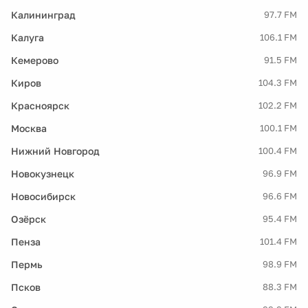
Калининград
97.7 FM
Калуга
106.1 FM
Кемерово
91.5 FM
Киров
104.3 FM
Красноярск
102.2 FM
Москва
100.1 FM
Нижний Новгород
100.4 FM
Новокузнецк
96.9 FM
Новосибирск
96.6 FM
Озёрск
95.4 FM
Пенза
101.4 FM
Пермь
98.9 FM
Псков
88.3 FM