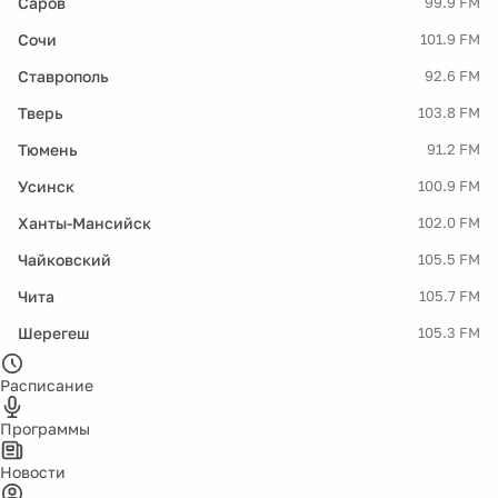
Саров
99.9 FM
Сочи
101.9 FM
Ставрополь
92.6 FM
Тверь
103.8 FM
Тюмень
91.2 FM
Усинск
100.9 FM
Ханты-Мансийск
102.0 FM
Чайковский
105.5 FM
Чита
105.7 FM
Шерегеш
105.3 FM
Расписание
Программы
Новости