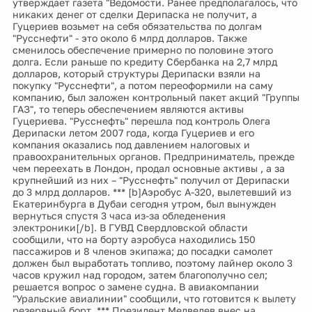
утверждает газета "Ведомости. Ранее предполагалось, что
никаких денег от сделки Дерипаска не получит, а
Гуцериев возьмет на себя обязательства по долгам
"Русснефти" - это около 6 млрд долларов. Также
сменилось обеспечение примерно по половине этого
долга. Если раньше по кредиту Сбербанка на 2,7 млрд
долларов, который структуры Дерипаски взяли на
покупку "Русснефти", а потом переоформили на саму
компанию, был заложен контрольный пакет акций "Группы
ГАЗ", то теперь обеспечением являются активы
Гуцериева. "Русснефть" перешла под контроль Олега
Дерипаски летом 2007 года, когда Гуцериев и его
компания оказались под давлением налоговых и
правоохранительных органов. Предприниматель, прежде
чем переехать в Лондон, продал основные активы , а за
крупнейший из них – "Русснефть" получил от Дерипаски
до 3 млрд долларов. *** [b]Аэробус А-320, вылетевший из
Екатеринбурга в Дубаи сегодня утром, был вынужден
вернуться спустя 3 часа из-за обледенения
электроники[/b]. В ГУВД Свердловской области
сообщили, что на борту аэробуса находились 150
пассажиров и 8 членов экипажа; до посадки самолет
должен был выработать топливо, поэтому лайнер около 3
часов кружил над городом, затем благополучно сел;
решается вопрос о замене судна. В авиакомпании
"Уральские авиалинии" сообщили, что готовится к вылету
резервный борт. *** Президент Медведев внес на