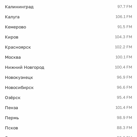
Калининград
97.7 FM
Калуга
106.1 FM
Кемерово
91.5 FM
Киров
104.3 FM
Красноярск
102.2 FM
Москва
100.1 FM
Нижний Новгород
100.4 FM
Новокузнецк
96.9 FM
Новосибирск
96.6 FM
Озёрск
95.4 FM
Пенза
101.4 FM
Пермь
98.9 FM
Псков
88.3 FM