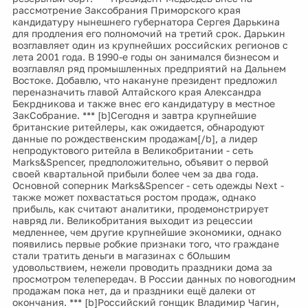
рассмотрение Заксобрания Приморского края
кандидатуру нынешнего губернатора Сергея Дарькина
для продления его полномочий на третий срок. Дарькин
возглавляет один из крупнейших российских регионов с
лета 2001 года. В 1990-е годы он занимался бизнесом и
возглавлял ряд промышленных предприятий на Дальнем
Востоке. Добавлю, что накануне президент предложил
переназначить главой Алтайского края Александра
Бекрдникова и также внес его кандидатуру в местное
ЗакСобрание. *** [b]Сегодня и завтра крупнейшие
британские ритейлеры, как ожидается, обнародуют
данные по рождественским продажам[/b], а лидер
непродуктового ритейла в Великобритании - сеть
Marks&Spencer, предположительно, объявит о первой
своей квартальной прибыли более чем за два года.
Основной соперник Marks&Spencer - сеть одежды Next -
также может похвастаться ростом продаж, однако
прибыль, как считают аналитики, продемонстрирует
навряд ли. Великобритания выходит из рецессии
медленнее, чем другие крупнейшие экономики, однако
появились первые робкие признаки того, что граждане
стали тратить деньги в магазинах с бОльшим
удовольствием, нежели проводить праздники дома за
просмотром телепередач. В России данных по новогодним
продажам пока нет, да и праздники ещё далеки от
окончания. *** [b]Российский гонщик Владимир Чагин,