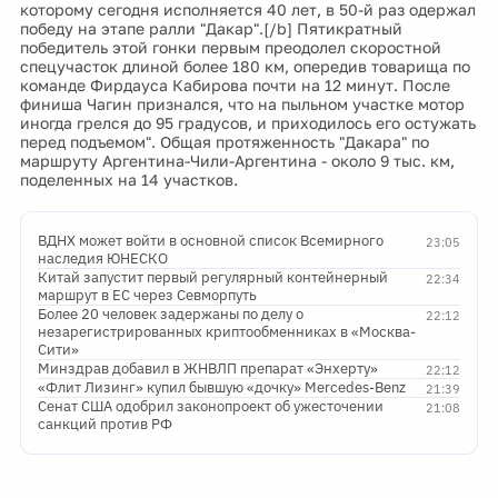
которому сегодня исполняется 40 лет, в 50-й раз одержал
победу на этапе ралли "Дакар".[/b] Пятикратный
победитель этой гонки первым преодолел скоростной
спецучасток длиной более 180 км, опередив товарища по
команде Фирдауса Кабирова почти на 12 минут. После
финиша Чагин признался, что на пыльном участке мотор
иногда грелся до 95 градусов, и приходилось его остужать
перед подъемом". Общая протяженность "Дакара" по
маршруту Аргентина-Чили-Аргентина - около 9 тыс. км,
поделенных на 14 участков.
ВДНХ может войти в основной список Всемирного
23:05
наследия ЮНЕСКО
Китай запустит первый регулярный контейнерный
22:34
маршрут в ЕС через Севморпуть
Более 20 человек задержаны по делу о
22:12
незарегистрированных криптообменниках в «Москва-
Сити»
Минздрав добавил в ЖНВЛП препарат «Энхерту»
22:12
«Флит Лизинг» купил бывшую «дочку» Mercedes-Benz
21:39
Сенат США одобрил законопроект об ужесточении
21:08
санкций против РФ