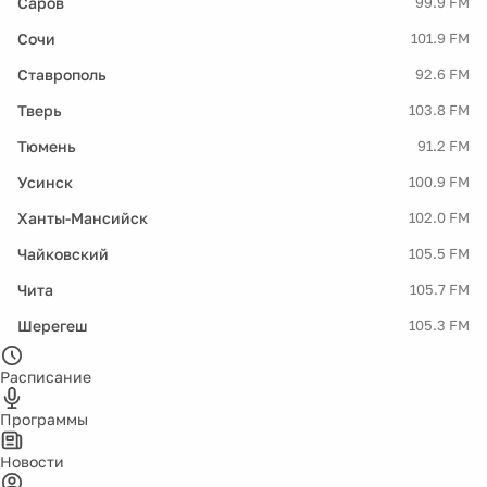
Саров
99.9 FM
Сочи
101.9 FM
Ставрополь
92.6 FM
Тверь
103.8 FM
Тюмень
91.2 FM
Усинск
100.9 FM
Ханты-Мансийск
102.0 FM
Чайковский
105.5 FM
Чита
105.7 FM
Шерегеш
105.3 FM
Расписание
Программы
Новости