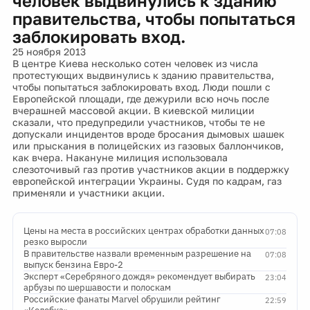
человек выдвинулись к зданию
правительства, чтобы попытаться
заблокировать вход.
25 ноября 2013
В центре Киева несколько сотен человек из числа
протестующих выдвинулись к зданию правительства,
чтобы попытаться заблокировать вход. Люди пошли с
Европейской площади, где дежурили всю ночь после
вчерашней массовой акции. В киевской милиции
сказали, что предупредили участников, чтобы те не
допускали инцидентов вроде бросания дымовых шашек
или прыскания в полицейских из газовых баллончиков,
как вчера. Накануне милиция использовала
слезоточивый газ против участников акции в поддержку
европейской интеграции Украины. Судя по кадрам, газ
применяли и участники акции.
Цены на места в российских центрах обработки данных
07:08
резко выросли
В правительстве назвали временным разрешение на
07:08
выпуск бензина Евро-2
Эксперт «Серебряного дождя» рекомендует выбирать
23:04
арбузы по шершавости и полоскам
Российские фанаты Marvel обрушили рейтинг
22:59