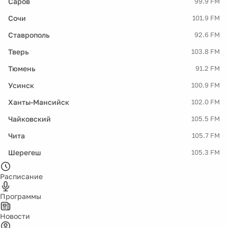
Саров
99.9 FM
Сочи
101.9 FM
Ставрополь
92.6 FM
Тверь
103.8 FM
Тюмень
91.2 FM
Усинск
100.9 FM
Ханты-Мансийск
102.0 FM
Чайковский
105.5 FM
Чита
105.7 FM
Шерегеш
105.3 FM
Расписание
Программы
Новости