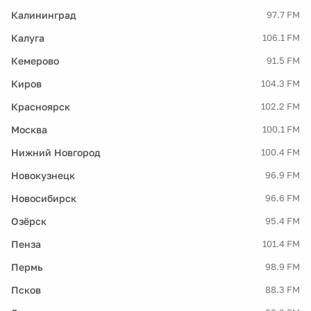
Калининград
97.7 FM
Калуга
106.1 FM
Кемерово
91.5 FM
Киров
104.3 FM
Красноярск
102.2 FM
Москва
100.1 FM
Нижний Новгород
100.4 FM
Новокузнецк
96.9 FM
Новосибирск
96.6 FM
Озёрск
95.4 FM
Пенза
101.4 FM
Пермь
98.9 FM
Псков
88.3 FM