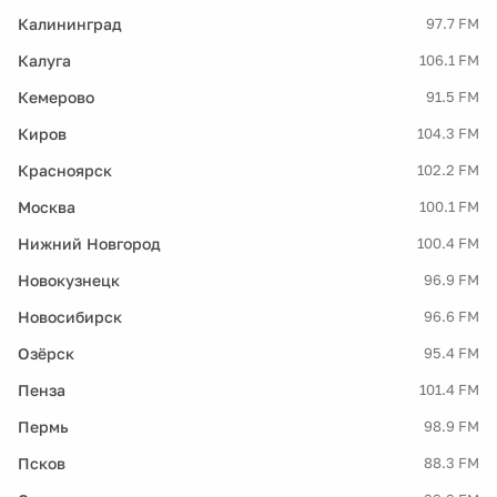
Калининград
97.7 FM
Калуга
106.1 FM
Кемерово
91.5 FM
Киров
104.3 FM
Красноярск
102.2 FM
Москва
100.1 FM
Нижний Новгород
100.4 FM
Новокузнецк
96.9 FM
Новосибирск
96.6 FM
Озёрск
95.4 FM
Пенза
101.4 FM
Пермь
98.9 FM
Псков
88.3 FM