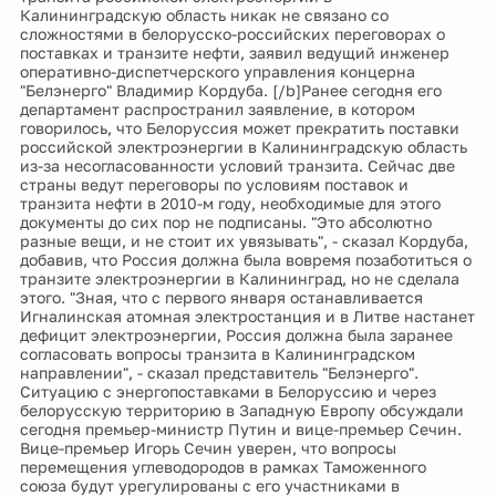
Калининградскую область никак не связано со
сложностями в белорусско-российских переговорах о
поставках и транзите нефти, заявил ведущий инженер
оперативно-диспетчерского управления концерна
"Белэнерго" Владимир Кордуба. [/b]Ранее сегодня его
департамент распространил заявление, в котором
говорилось, что Белоруссия может прекратить поставки
российской электроэнергии в Калининградскую область
из-за несогласованности условий транзита. Сейчас две
страны ведут переговоры по условиям поставок и
транзита нефти в 2010-м году, необходимые для этого
документы до сих пор не подписаны. "Это абсолютно
разные вещи, и не стоит их увязывать", - сказал Кордуба,
добавив, что Россия должна была вовремя позаботиться о
транзите электроэнергии в Калининград, но не сделала
этого. "Зная, что с первого января останавливается
Игналинская атомная электростанция и в Литве настанет
дефицит электроэнергии, Россия должна была заранее
согласовать вопросы транзита в Калининградском
направлении", - сказал представитель "Белэнерго".
Ситуацию с энергопоставками в Белоруссию и через
белорусскую территорию в Западную Европу обсуждали
сегодня премьер-министр Путин и вице-премьер Сечин.
Вице-премьер Игорь Сечин уверен, что вопросы
перемещения углеводородов в рамках Таможенного
союза будут урегулированы с его участниками в