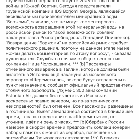
Грузией было прервано в августе 2008-го года после
войны в Южной Осетии. Сегодня представители
грузинской компании IDS Borjomi Georgia, являющейся
эксклюзивным производителем минеральной воды
"Боржоми", заявили, что не могут комментировать
возможность возвращения этой минеральной воды на
российской рынок (о такой возможности объявил
накануне глава Роспотребнадзора, Геннадий Онищенко).
"Возвращение "Боржоми" на российский рынок требует
политического решения, поэтому на данном этапе мы не
можем делать комментариев по этому вопросу", - сказала
руководитель Службы по связям с общественностью
компании Ница Чолокашвили. *** [b]Пассажиры
отменённого авиарейса в Таллин, которые должны были
вылететь в Эстонию ещё накануне из московского
аэропорта «Шереметьево», вскоре будут отправлены в
пункт назначения, сообщает официальный представитель
столичного аэропорта. [/b]Рейс 302 авиакомпании
Estonian Air должен был вылететь из Москвы в
воскресенье поздно вечером, но из-за технических
неисправностей был отменён. Все пассажиры размещены
в гостиницах. Вылет авиалайнера состоится в ближайшее
время, - сказал представитель «Шереметьево», не
уточнив, идёт ли речь о часах. *** [b]Сбербанк России
намерен в скором времени предложить коллекционерам
наборы памятных монет из серебра, посвящённые
автомобилям Горьковского автозавода.[/b] В рамках