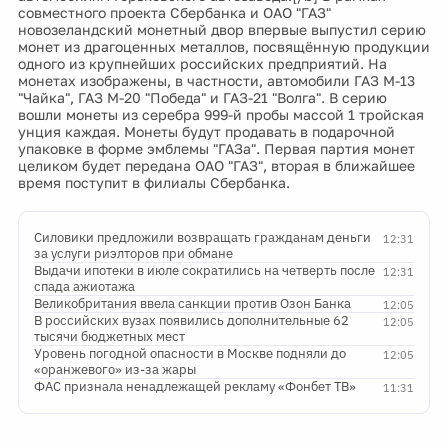
совместного проекта Сбербанка и ОАО "ГАЗ"
новозеландский монетный двор впервые выпустил серию
монет из драгоценных металлов, посвящённую продукции
одного из крупнейших российских предприятий. На
монетах изображены, в частности, автомобили ГАЗ М-13
"Чайка", ГАЗ М-20 "Победа" и ГАЗ-21 "Волга". В серию
вошли монеты из серебра 999-й пробы массой 1 тройская
унция каждая. Монеты будут продавать в подарочной
упаковке в форме эмблемы "ГАЗа". Первая партия монет
целиком будет передана ОАО "ГАЗ", вторая в ближайшее
время поступит в филиалы Сбербанка.
Силовики предложили возвращать гражданам деньги
12:31
за услуги риэлторов при обмане
Выдачи ипотеки в июле сократились на четверть после
12:31
спада ажиотажа
Великобритания ввела санкции против Озон Банка
12:05
В российских вузах появились дополнительные 62
12:05
тысячи бюджетных мест
Уровень погодной опасности в Москве подняли до
12:05
«оранжевого» из-за жары
ФАС признала ненадлежащей рекламу «Фонбет ТВ»
11:31