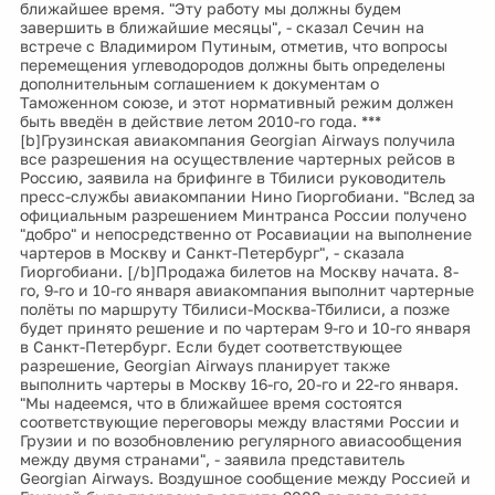
ближайшее время. "Эту работу мы должны будем
завершить в ближайшие месяцы", - сказал Сечин на
встрече с Владимиром Путиным, отметив, что вопросы
перемещения углеводородов должны быть определены
дополнительным соглашением к документам о
Таможенном союзе, и этот нормативный режим должен
быть введён в действие летом 2010-го года. ***
[b]Грузинская авиакомпания Georgian Airways получила
все разрешения на осуществление чартерных рейсов в
Россию, заявила на брифинге в Тбилиси руководитель
пресс-службы авиакомпании Нино Гиоргобиани. "Вслед за
официальным разрешением Минтранса России получено
"добро" и непосредственно от Росавиации на выполнение
чартеров в Москву и Санкт-Петербург", - сказала
Гиоргобиани. [/b]Продажа билетов на Москву начата. 8-
го, 9-го и 10-го января авиакомпания выполнит чартерные
полёты по маршруту Тбилиси-Москва-Тбилиси, а позже
будет принято решение и по чартерам 9-го и 10-го января
в Санкт-Петербург. Если будет соответствующее
разрешение, Georgian Airways планирует также
выполнить чартеры в Москву 16-го, 20-го и 22-го января.
"Мы надеемся, что в ближайшее время состоятся
соответствующие переговоры между властями России и
Грузии и по возобновлению регулярного авиасообщения
между двумя странами", - заявила представитель
Georgian Airways. Воздушное сообщение между Россией и