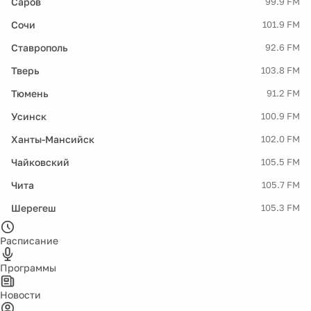
Саров
99.9 FM
Сочи
101.9 FM
Ставрополь
92.6 FM
Тверь
103.8 FM
Тюмень
91.2 FM
Усинск
100.9 FM
Ханты-Мансийск
102.0 FM
Чайковский
105.5 FM
Чита
105.7 FM
Шерегеш
105.3 FM
Расписание
Программы
Новости