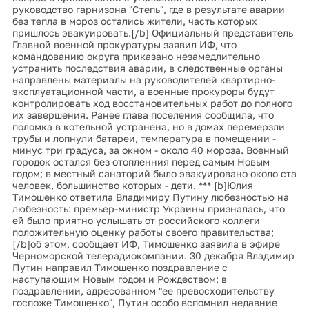
руководство гарнизона "Степь", где в результате аварии
без тепла в мороз остались жители, часть которых
пришлось эвакуировать.[/b] Официальный представитель
Главной военной прокуратуры заявил ИФ, что
командованию округа приказано незамедлительно
устранить последствия аварии, в следственные органы
направлены материалы на руководителей квартирно-
эксплуатационной части, а военные прокуроры будут
контролировать ход восстановительных работ до полного
их завершения. Ранее глава поселения сообщила, что
поломка в котельной устранена, но в домах перемерзли
трубы и лопнули батареи, температура в помещении -
минус три градуса, за окном - около 40 мороза. Военный
городок остался без отопленния перед самым Новым
годом; в местный санаторий было эвакуировано около ста
человек, большинство которых - дети. *** [b]Юлия
Тимошенко ответила Владимиру Путину любезностью на
любезность: премьер-министр Украины призналась, что
ей было приятно услышать от российского коллеги
положительную оценку работы своего правительства;
[/b]об этом, сообщает ИФ, Тимошенко заявила в эфире
Черноморской телерадиокомпании. 30 декабря Владимир
Путин направил Тимошенко поздравление с
наступающим Новым годом и Рождеством; в
поздравлении, адресованном "ее превосходительству
госпоже Тимошенко", Путин особо вспомнил недавние