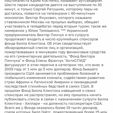
нацтоналиста Юрию Костенко, называют аутсайдером.
Шести парам кандидатов дается на выступление по 30
минут, и только Сергей Ратушняк, которому пары не
досталось, появится на телеэкране с 60-минутным
монологом. Виктор Янукович, которого называли
ставленником Москвы на прошлых выборах, обещает
участвовать в теледебатах перед вторым туром; такое же
намерение у Юлии Тимошенко. *** Украинский
предприниматель Виктор Пинчук и его супруга
продолжают входить в число крупнейших спонсоров
фонда Билла Клинтона. Об этом свидетельствует
обнародованный список лиц и организаций,
пожертвовавших в минувшем году финансовые средства
на его гуманитарную деятельность. "Фонд Виктора
Пинчука" и Фонд Елены Франчук "АнтиСПИД"
фигурируют в этом перечне в категории тех, кто внес в
2009 году от 1 млн до 5 млн долларов. Фонд бывшего
президента США занимается проблемами болезней и
глобального изменения климата, содействием развитию
стран Африки и Латинской Америки и ликвидацией
последствий стихийных бедствий в самих США. В
прошлом Фонд Билла Клинтона извещений о своих
спонсорах не распространял, но ему пришлось начать
публиковать список в связи с назначением супруги Билла
Клинтона - Хиллари - на должность госсекретаря США.
Всего же у Фонда оказалось более 19 тысяч доноров,
среди которых Билл Гейтс, пожертвовавший более 25 млн