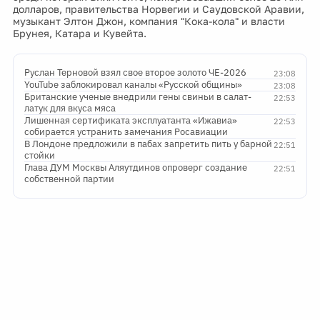
долларов, правительства Норвегии и Саудовской Аравии,
музыкант Элтон Джон, компания "Кока-кола" и власти
Брунея, Катара и Кувейта.
Руслан Терновой взял свое второе золото ЧЕ-2026
23:08
YouTube заблокировал каналы «Русской общины»
23:08
Британские ученые внедрили гены свиньи в салат-
22:53
латук для вкуса мяса
Лишенная сертификата эксплуатанта «Ижавиа»
22:53
собирается устранить замечания Росавиации
В Лондоне предложили в пабах запретить пить у барной
22:51
стойки
Глава ДУМ Москвы Аляутдинов опроверг создание
22:51
собственной партии