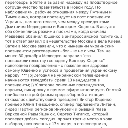
переговоры в Ялте и выразил надежду на плодотворное
сотрудничество правительств в Новом году. По
наблюдениям, рабочие отношения между Путиным и
Тимошенко, которая претендует на пост президента
Украины, намного теплее, чем между президентами
Дмитрием Медведевым и Виктором Ющенко. В августе
оба обменялись резкими письмами, когда сначала
Медведев обвинил Ющенко в антироссийской политике, а
тот в ответ заявил о вмешательстве Москвы в дела Киева.
Затем в Москве заявили, что с нынешним украинским
президентом разговаривать больше не о чем. Тем не
менее 30 декабря Медведев направил "его
превосходительству господину Виктору Ющенко"
новогоднее поздравление - с пожеланием здоровья
самому Ющенко и успехов и процветания украинскому
народу. *** [b]Сегодня на украинском телевидении
начинаются теледебаты среди 13 кандидатов в
президенты; [/b]пятерка основных претендентов,
впрочем, пикировку в прямом эфире игнорирует. От этой
наиболее острой формы предвыборной агитации
отказались действующий президент Виктор Ющенко,
премьер Юлия Тимошенко, спикер парламента Литвин,
лидер Партии регионов Янукович и бывший глава
Верховной Рады Яценюк. Сергею Тигипко, который
проведет дебаты сегодня, прочат третье место в ходе
выборов, назначенных 17 января, а его соперника,