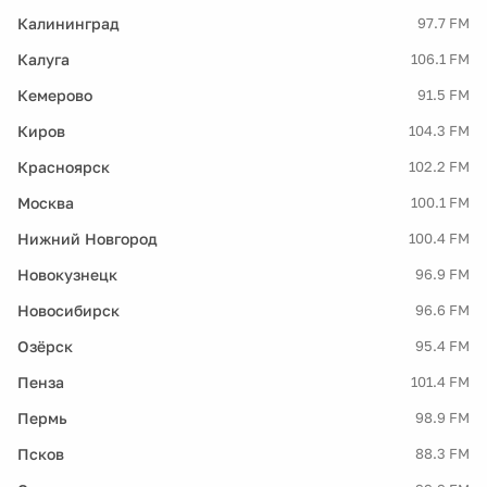
Калининград
97.7 FM
Калуга
106.1 FM
Кемерово
91.5 FM
Киров
104.3 FM
Красноярск
102.2 FM
Москва
100.1 FM
Нижний Новгород
100.4 FM
Новокузнецк
96.9 FM
Новосибирск
96.6 FM
Озёрск
95.4 FM
Пенза
101.4 FM
Пермь
98.9 FM
Псков
88.3 FM