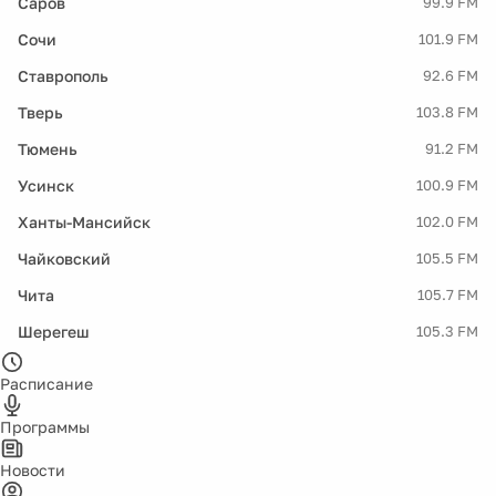
Саров
99.9 FM
Сочи
101.9 FM
Ставрополь
92.6 FM
Тверь
103.8 FM
Тюмень
91.2 FM
Усинск
100.9 FM
Ханты-Мансийск
102.0 FM
Чайковский
105.5 FM
Чита
105.7 FM
Шерегеш
105.3 FM
Расписание
Программы
Новости