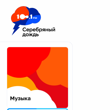
Москва 100.1 FM
Апатиты
Астрахань
Волгоград
Вологда
Екатеринбург
Иваново
Казань
Калининград
Калуга