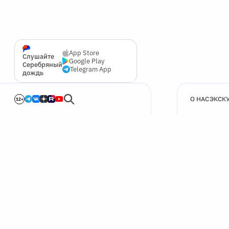
App Store
Слушайте
Google Play
Серебряный
Telegram App
дождь
О НАС
ЭКСК
12+
🍪
Мы используем cookie для улучшения работы сайта.