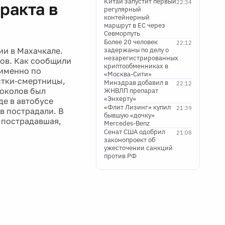
Китай запустит первый
22:34
ракта в
регулярный
контейнерный
маршрут в ЕС через
Севморпуть
Более 20 человек
22:12
ии в Махачкале.
задержаны по делу о
незарегистрированных
мов. Как сообщили
криптообменниках в
 именно по
«Москва-Сити»
стки-смертницы,
Минздрав добавил в
22:12
Соколов был
ЖНВЛП препарат
«Энхерту»
де в автобусе
«Флит Лизинг» купил
21:39
в пострадали. В
бывшую «дочку»
 пострадавшая,
Mercedes-Benz
Сенат США одобрил
21:08
законопроект об
ужесточении санкций
против РФ