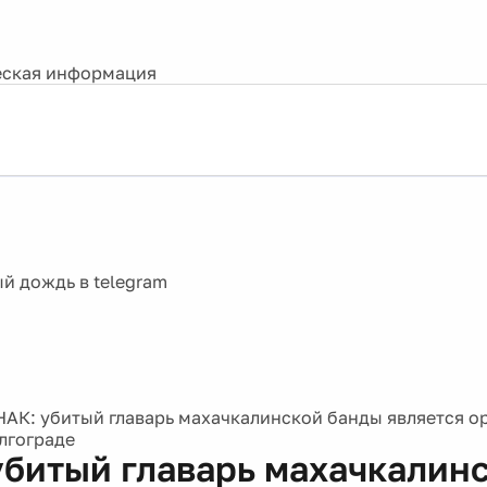
ская информация
НАК: убитый главарь махачкалинской банды является о
олгограде
убитый главарь махачкалин