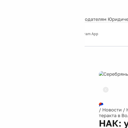
События
Контакты
О нас
Экскурсии
Silver Studio
Рекламодателям
Юридиче
Слушайте
App Store
Google Play
Telegram App
Серебряный
дождь
12+
Реклама
/
Новости
/
теракта в В
НАК: 