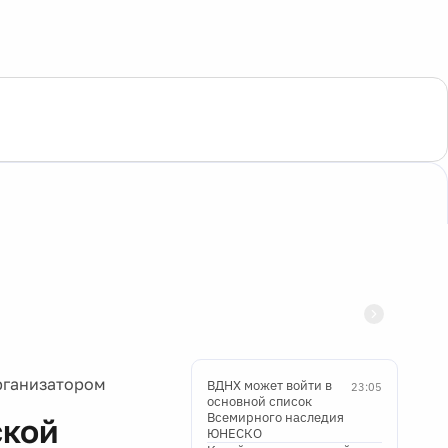
рганизатором
ВДНХ может войти в
23:05
основной список
Всемирного наследия
ской
ЮНЕСКО