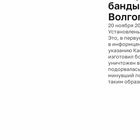
банды
Волго
20 ноября 2
Установлены
Это, в перв
в информцен
указанию Ка
изготовил б
уничтожен в
подорвалась
минувший по
таким образ