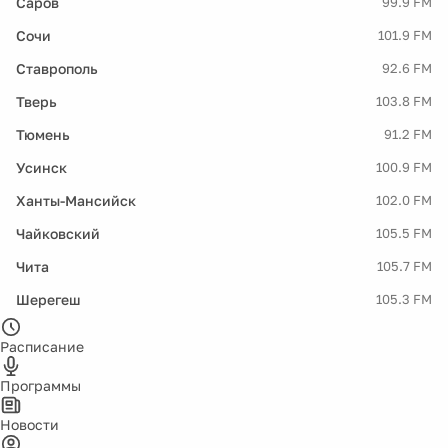
Саров
99.9 FM
Сочи
101.9 FM
Ставрополь
92.6 FM
Тверь
103.8 FM
Тюмень
91.2 FM
Усинск
100.9 FM
Ханты-Мансийск
102.0 FM
Чайковский
105.5 FM
Чита
105.7 FM
Шерегеш
105.3 FM
Расписание
Программы
Новости