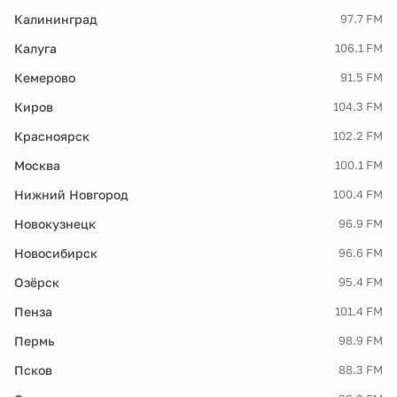
Калининград
97.7 FM
Калуга
106.1 FM
Кемерово
91.5 FM
Киров
104.3 FM
Красноярск
102.2 FM
Москва
100.1 FM
Нижний Новгород
100.4 FM
Новокузнецк
96.9 FM
Новосибирск
96.6 FM
Озёрск
95.4 FM
Пенза
101.4 FM
Пермь
98.9 FM
Псков
88.3 FM