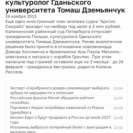
культуролог Гданьского
университета Томаш Дземьянчук
19 ноября 2013
Еще один иностранный член экипажа судна "Арктик
Санрайз" выходит на свободу под залог в 2 млн рублей.
Калининский районный суд Петербурга отпускает
гражданина Польши, культуролога Гданьского
университета Томаша Дземьянчука. Ранее аналогичное
решение было принято в отношении новозеландца
Дэвида Хоссманна и бразильянки Аны Паулы Масиель -
электрика и матроса с корабля Гринпис. При этом
накануне под стражей оставили еще на 3 месяца - до 24
февраля - гражданина Австралии, радиста Колина
Рассела.
Эксперт «Серебряного дождя» рекомендует выбирать
23:04
арбузы по шершавости и полоскам
Российские фанаты Marvel обрушили рейтинг
22:59
«Колобка»
Парламент Индии потребовал извинений от Марка
22:58
Цукерберга
Бензин Евро 2 будут продавать в России до июля 2027
22:58
года
Итальянец выбросил лотерейный билет с выигрышем в
22:32
миллион евро