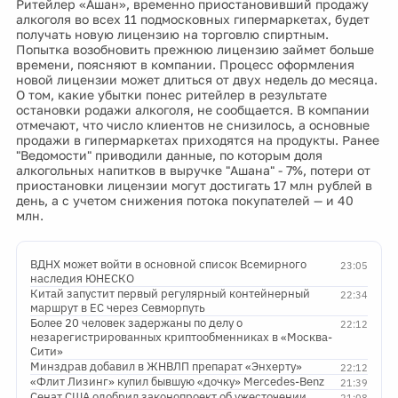
Ритейлер «Ашан», временно приостановивший продажу
алкоголя во всех 11 подмосковных гипермаркетах, будет
получать новую лицензию на торговлю спиртным.
Попытка возобновить прежнюю лицензию займет больше
времени, поясняют в компании. Процесс оформления
новой лицензии может длиться от двух недель до месяца.
О том, какие убытки понес ритейлер в результате
остановки родажи алкоголя, не сообщается. В компании
отмечают, что число клиентов не снизилось, а основные
продажи в гипермаркетах приходятся на продукты. Ранее
"Ведомости" приводили данные, по которым доля
алкогольных напитков в выручке "Ашана" - 7%, потери от
приостановки лицензии могут достигать 17 млн рублей в
день, а с учетом снижения потока покупателей — и 40
млн.
ВДНХ может войти в основной список Всемирного
23:05
наследия ЮНЕСКО
Китай запустит первый регулярный контейнерный
22:34
маршрут в ЕС через Севморпуть
Более 20 человек задержаны по делу о
22:12
незарегистрированных криптообменниках в «Москва-
Сити»
Минздрав добавил в ЖНВЛП препарат «Энхерту»
22:12
«Флит Лизинг» купил бывшую «дочку» Mercedes-Benz
21:39
Сенат США одобрил законопроект об ужесточении
21:08