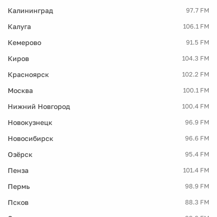
Калининград
97.7 FM
Калуга
106.1 FM
Кемерово
91.5 FM
Киров
104.3 FM
Красноярск
102.2 FM
Москва
100.1 FM
Нижний Новгород
100.4 FM
Новокузнецк
96.9 FM
Новосибирск
96.6 FM
Озёрск
95.4 FM
Пенза
101.4 FM
Пермь
98.9 FM
Псков
88.3 FM