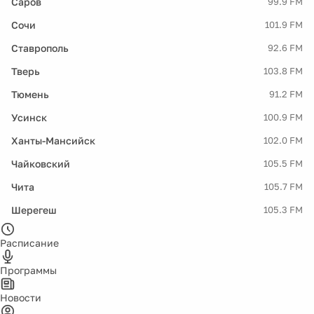
Саров
99.9 FM
Сочи
101.9 FM
Ставрополь
92.6 FM
Тверь
103.8 FM
Тюмень
91.2 FM
Усинск
100.9 FM
Ханты-Мансийск
102.0 FM
Чайковский
105.5 FM
Чита
105.7 FM
Шерегеш
105.3 FM
Расписание
Программы
Новости