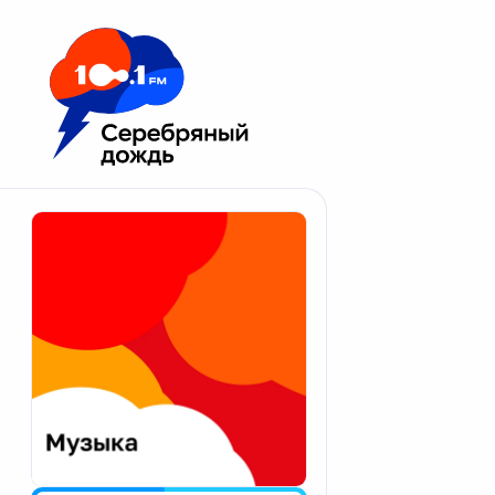
Москва 100.1 FM
Апатиты
Астрахань
Волгоград
Вологда
Екатеринбург
Иваново
Казань
Калининград
Калуга