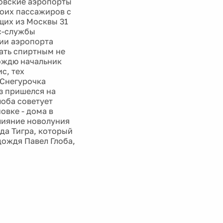
ковские аэропорты
воих пассажиров с
щих из Москвы 31
сс-службы
рии аэропорта
ать спиртным не
дождю начальник
с, тех
 Снегурочка
аз пришелся на
лоба советует
овке - дома в
влияние новолуния
да Тигра, который
дождя Павел Глоба,