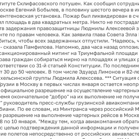
титуте Склифасовского потушен. Как сообщил сотрудн
оскве Евгений Бобылев, в половину шестого вечера в и
рентгеновская установка. Пожар был ликвидирован в с
ил площадь в два квадратных метра. Никто не пострада
тв задержания правозащитницы Людмилы Алексеевой з
нте по правам человека. Как заявила глава Совета Элла
биться, чтобы всех задержанных отпустили. "Надеюсь, ч
 - сказала Памфилова. Напомню, два часа назад оппози
санкционированный митинг на Триумфальной площади 
рава граждан собираться мирно на площадях и улицах
оответствии со 31-й статьей Конституции. По последни
 30 до 50 человек. В том числе Эдуард Лимонов и 82-ле
хельсинской группы Людмила Алекссева. *** Ситуация
Грузии в Москву в первых числах января остается неоп
 официальное разрешение на осуществление чартерных
время окончательное "добро" на их выполнение не получ
" руководитель пресс-службы грузинской авиакомпании
биани. По ее словам, из Минтранса через российский 
 разрешение на выполнение чартерных рейсов в Москв
8 по 10 января. "Между тем, когда авиакомпания обрат
с целью подтверждения данной информации и получени
ие полетов непосредственно от российских авиавластей