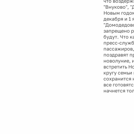
что воздерж
"Внуково", 
Новым годом
декабря и 1
"Домодедово
запрещено р
будут. Что 
пресс-служб
пассажиров,
поздравят пр
новолуние, 
встретить Н
кругу семьи
сохранится 
все готовят
начнется тол