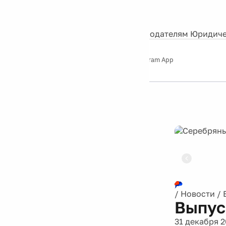
События
Контакты
О нас
Экскурсии
Silver Studio
Рекламодателям
Юридиче
Слушайте
App Store
Google Play
Telegram App
Серебряный
дождь
12+
Реклама
/
Новости
/
Выпус
31 декабря 