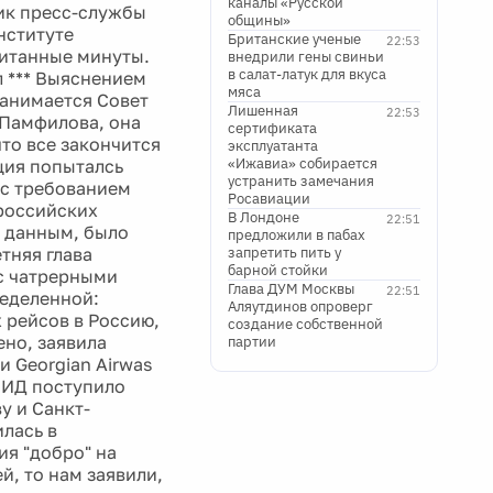
каналы «Русской
ик пресс-службы
общины»
нституте
Британские ученые
22:53
читанные минуты.
внедрили гены свиньи
в салат-латук для вкуса
л *** Выяснением
мяса
анимается Совет
Лишенная
22:53
 Памфилова, она
сертификата
то все закончится
эксплуатанта
«Ижавиа» собирается
ция попыталсь
устранить замечания
с требованием
Росавиации
 российских
В Лондоне
22:51
м данным, было
предложили в пабах
тняя глава
запретить пить у
барной стойки
 с чатрерными
Глава ДУМ Москвы
22:51
ределенной:
Аляутдинов опроверг
 рейсов в Россию,
создание собственной
ено, заявила
партии
 Georgian Airwas
МИД поступило
у и Санкт-
илась в
я "добро" на
, то нам заявили,