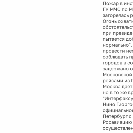
Пожар в инс
ГУ МЧС по М
загорелась 
Огонь охват
обстоятельс
при президе
пытается до
нормально",
провести не
соблюдать п
городов в с
задержано от
Московской 
рейсами из 
Москва дает
но в то же 
"Интерфаксу
Нино Гиорго
официальное
Петербург с 
Росавиацию 
осуществлен