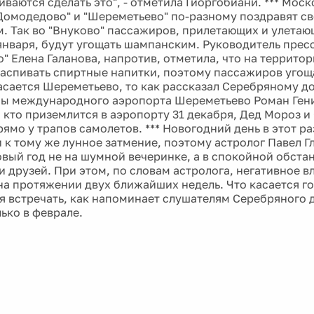
иваются сделать это", - отметила Гиоргобиани. *** Мос
"Домодедово" и "Шереметьево" по-разному поздравят с
. Так во "Внуково" пассажиров, прилетающих и улетаю
 января, будут угощать шампанским. Руководитель пре
" Елена Галанова, напротив, отметила, что на террито
аспивать спиртные напитки, поэтому пассажиров угощ
касается Шереметьево, то как рассказал Серебряному 
ы международного аэропорта Шереметьево Роман Гени
 кто приземлится в аэропорту 31 декабря, Дед Мороз и
ямо у трапов самолетов. *** Новогодний день в этот р
и к тому же лунное затмение, поэтому астролог Павел Г
овый год не на шумной вечеринке, а в спокойной обстан
 и друзей. При этом, по словам астролога, негативное 
на протяжении двух ближайших недель. Что касается го
ся встречать, как напоминает слушателям Серебряного 
ько в феврале.