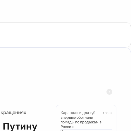
сокращениях
Карандаши для губ
10:38
впервые обогнали
помады по продажам в
у Путину
России