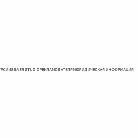
УРСИИ
SILVER STUDIO
РЕКЛАМОДАТЕЛЯМ
ЮРИДИЧЕСКАЯ ИНФОРМАЦИЯ