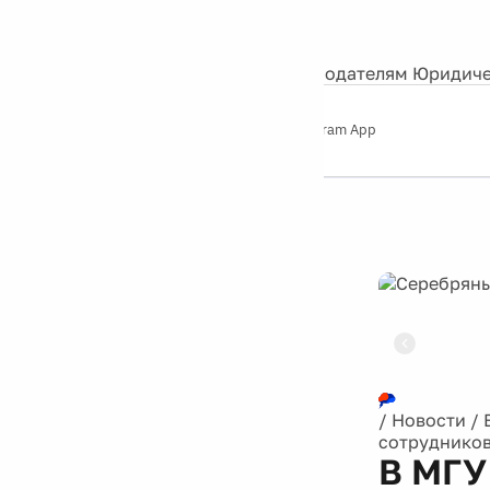
События
Контакты
О нас
Экскурсии
Silver Studio
Рекламодателям
Юридиче
Слушайте
App Store
Google Play
Telegram App
Серебряный
дождь
12+
Реклама
/
Новости
/
сотрудников
В МГУ