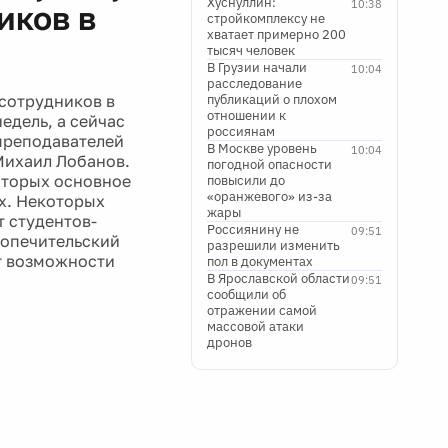
Хуснуллин:
10:38
иков в
стройкомплексу не
хватает примерно 200
тысяч человек
В Грузии начали
10:04
расследование
сотрудников в
публикаций о плохом
отношении к
едель, а сейчас
россиянам
преподавателей
В Москве уровень
10:04
Михаил Лобанов.
погодной опасности
которых основное
повысили до
«оранжевого» из-за
ях. Некоторых
жары
 студентов-
Россиянину не
09:51
попечительский
разрешили изменить
т возможности
пол в документах
В Ярославской области
09:51
сообщили об
отражении самой
массовой атаки
дронов