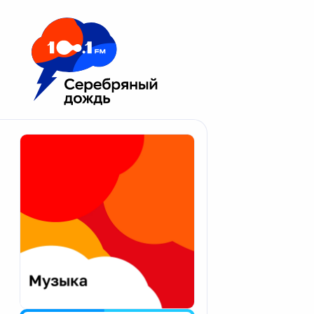
Москва 100.1 FM
Апатиты
Астрахань
Волгоград
Вологда
Екатеринбург
Иваново
Казань
Калининград
Калуга