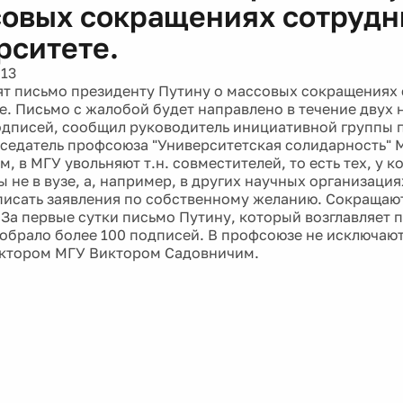
совых сокращениях сотрудн
рситете.
013
ят письмо президенту Путину о массовых сокращениях 
е. Письмо с жалобой будет направлено в течение двух н
одписей, сообщил руководитель инициативной группы 
дседатель профсоюза "Университетская солидарность" 
м, в МГУ увольняют т.н. совместителей, то есть тех, у 
ы не в вузе, а, например, в других научных организаци
исать заявления по собственному желанию. Сокращают
 За первые сутки письмо Путину, который возглавляет 
собрало более 100 подписей. В профсоюзе не исключаю
ектором МГУ Виктором Садовничим.