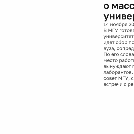
о мас
униве
14 ноября 2
В МГУ готов
университет
идет сбор п
вуза, сопре
По его слова
место работ
вынуждают п
лаборантов.
совет МГУ, 
встречи с р