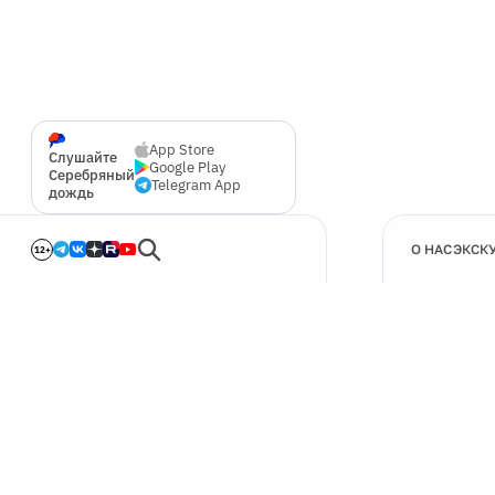
App Store
Слушайте
Google Play
Серебряный
Telegram App
дождь
О НАС
ЭКСК
12+