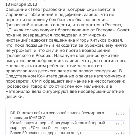
13 ноября 2013
Священник Глеб Грозовский, который скрывается в
Израиле от обвинений в педофилии, заявил, что не
вернется на родину без божьего благословения.
Грозовский написал в соцсети, что вернется в Россию,
ЦТ, «как только получит благословение от Господа». Совет
пока не возвращаться последовал и от мирских
инстанций: адвокат священника Игорь Хитьков сказал,
что, пока подзащитный находится за рубежом, ему ничто
не угрожает, и что он лично против возвращения
Грозовского в Россию. Накануне священнослужитель
выпустил видеообращение, заявив, что дело против него
мог заказать отчим ребенка, отчисленного из
православного детского лагеря за плохое поведение. В
Следственном Комитете данные о заказе категорически
поровергли. СМИ обращают внимание на несостыковки:
Грозовский говорил об отчисленном мальчике, а в
материалах дела фигурируют две несовершеннолетние
девочки.
ВДНХ может войти в основной список Всемирного
23:05
наследия ЮНЕСКО
Китай запустит первый регулярный контейнерный
22:34
маршрут в ЕС через Севморпуть
Более 20 человек задержаны по делу о
22:12