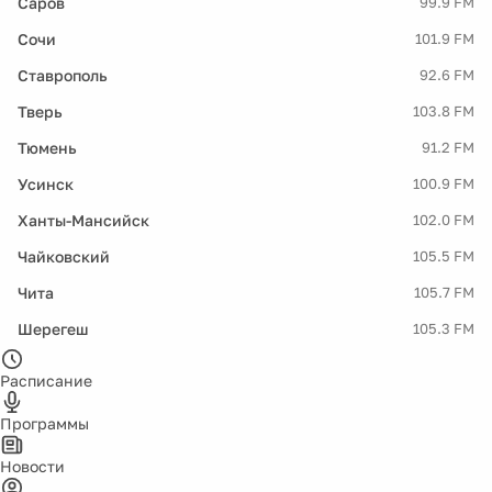
Саров
99.9 FM
Сочи
101.9 FM
Ставрополь
92.6 FM
Тверь
103.8 FM
Тюмень
91.2 FM
Усинск
100.9 FM
Ханты-Мансийск
102.0 FM
Чайковский
105.5 FM
Чита
105.7 FM
Шерегеш
105.3 FM
Расписание
Программы
Новости