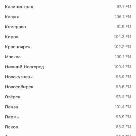
Калининград
97.7 FM
Калуга
106.1 FM
Кемерово
91.5 FM
Киров
104.3 FM
Красноярск
102.2 FM
Москва
100.1 FM
Нижний Новгород
100.4 FM
Новокузнецк
96.9 FM
Новосибирск
96.6 FM
Озёрск
95.4 FM
Пенза
101.4 FM
Пермь
98.9 FM
Псков
88.3 FM