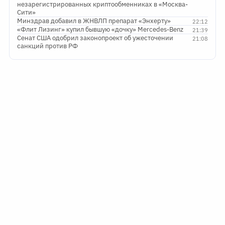
незарегистрированных криптообменниках в «Москва-
Сити»
Минздрав добавил в ЖНВЛП препарат «Энхерту»
22:12
«Флит Лизинг» купил бывшую «дочку» Mercedes-Benz
21:39
Сенат США одобрил законопроект об ужесточении
21:08
санкций против РФ