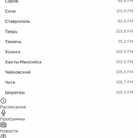
Саров
99.9 FM
Сочи
101.9 FM
Ставрополь
92.6 FM
Тверь
103.8 FM
Тюмень
91.2 FM
Усинск
100.9 FM
Ханты-Мансийск
102.0 FM
Чайковский
105.5 FM
Чита
105.7 FM
Шерегеш
105.3 FM
Расписание
Программы
Новости