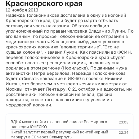
Красноярского края
12 ноября 2013
Надежда Толоконникова доставлена в одну из колоний
Красноярского края, где и будет до марта отбывать
оставшуюся часть наказания. Об этом сообщил
уполномоченный по правам человека Владимир Лукин. По
его данным, по просьбе Толоконниковой ее отправили в
медицинскую часть. Как оценил омбудсмен условия в
красноярских колониях "вполне терпимые". "Это не
худшая колония", - заявил Лукин. Как пояснили во ФСИН,
перевод Толоконниковой в Красноярский край «будет
способствовать ее ресоциализации», поскольку она
родилась в этом регионе (Норильске). По данным мужа
активистки Петра Верзилова, Надежда Толоконникова
будет отбывать наказание в ИК-50 в поселке Нижний
Ингаш, это более чем в четырех тысячах километрах от
Москвы, отмечает Лента.ру. С 21 октября ни адвокаты, ни
родственники Толоконниковой не знали, где она
находится, после того, как активистку увезли из
мордовской колонии.
ВДНХ может войти в основной список Всемирного
23:05
наследия ЮНЕСКО
Китай запустит первый регулярный контейнерный
22:34
маршрут в ЕС через Севморпуть