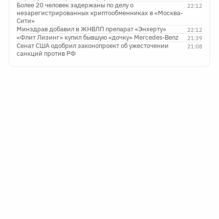
Более 20 человек задержаны по делу о
22:12
незарегистрированных криптообменниках в «Москва-
Сити»
Минздрав добавил в ЖНВЛП препарат «Энхерту»
22:12
«Флит Лизинг» купил бывшую «дочку» Mercedes-Benz
21:39
Сенат США одобрил законопроект об ужесточении
21:08
санкций против РФ