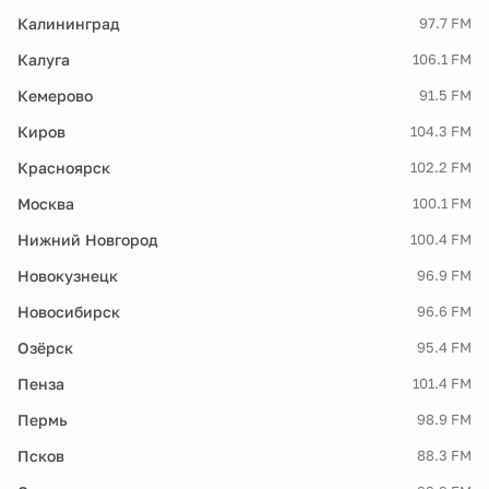
Калининград
97.7 FM
Калуга
106.1 FM
Кемерово
91.5 FM
Киров
104.3 FM
Красноярск
102.2 FM
Москва
100.1 FM
Нижний Новгород
100.4 FM
Новокузнецк
96.9 FM
Новосибирск
96.6 FM
Озёрск
95.4 FM
Пенза
101.4 FM
Пермь
98.9 FM
Псков
88.3 FM