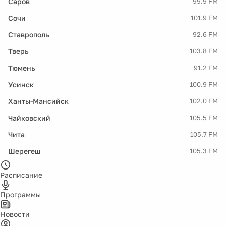
Саров
99.9 FM
Сочи
101.9 FM
Ставрополь
92.6 FM
Тверь
103.8 FM
Тюмень
91.2 FM
Усинск
100.9 FM
Ханты-Мансийск
102.0 FM
Чайковский
105.5 FM
Чита
105.7 FM
Шерегеш
105.3 FM
Расписание
Программы
Новости