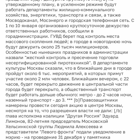
утвержденному плану, в усиленном режиме будут
работать департаменты жилищно-коммунального
хозяйства, энергетики, транспорта и связи, а также
Мосводоканал, Мосэнерго и городская телефонная сеть. С
1 по 10 января организовано круглосуточное дежурство
ответственных работников, сообщили в
горадминистрации. ГУВД берет под контроль места
массового скопления людей; в городе в новогоднюю ночь
будут дежурить около 25 тысяч милиционеров.
Особенностью нынешних праздников в администрации
назвали "жесткий контроль и пресечение торговли
несертифицированной пиротехникой". В департаменте
культуры Москвы сказали, что в ближайшие дни в городе
пройдут около 6 тыс. мероприятий, в которых примут
участие около 2 млн человек. Ближайшим вечером, с 22
часов, будет перекрыто движение в центральной части
города будет перекрыто, а общественный транспорт
будет работать дольше обычного: метро - до 2 часов ночи,
наземный транспорт - до 3. *** [b]Правозащитники
намерены провести сегодня акцию в центре Москвы,
несмотря на то, что разрешения власти не дали: [/b]
глава исполкома коалиции "Другая Россия" Эдуард
Лимонов, 82-летняя председатель Московской
Хельсинкской группы Людмила Алексеева и
представители "Левого фронта" подали уведомление в
мэрию - на проведение 31 декабря у памятника