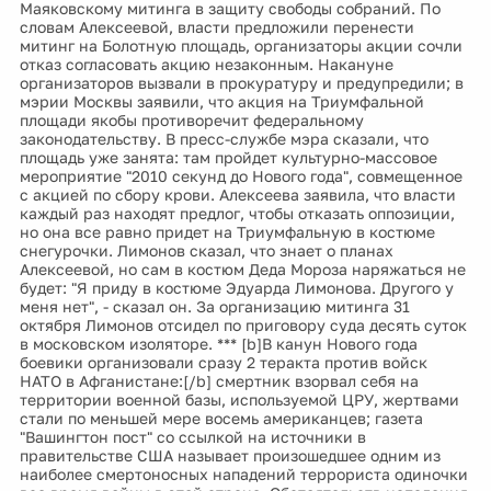
Маяковскому митинга в защиту свободы собраний. По
словам Алексеевой, власти предложили перенести
митинг на Болотную площадь, организаторы акции сочли
отказ согласовать акцию незаконным. Накануне
организаторов вызвали в прокуратуру и предупредили; в
мэрии Москвы заявили, что акция на Триумфальной
площади якобы противоречит федеральному
законодательству. В пресс-службе мэра сказали, что
площадь уже занята: там пройдет культурно-массовое
мероприятие "2010 секунд до Нового года", совмещенное
с акцией по сбору крови. Алексеева заявила, что власти
каждый раз находят предлог, чтобы отказать оппозиции,
но она все равно придет на Триумфальную в костюме
снегурочки. Лимонов сказал, что знает о планах
Алексеевой, но сам в костюм Деда Мороза наряжаться не
будет: "Я приду в костюме Эдуарда Лимонова. Другого у
меня нет", - сказал он. За организацию митинга 31
октября Лимонов отсидел по приговору суда десять суток
в московском изоляторе. *** [b]В канун Нового года
боевики организовали сразу 2 теракта против войск
НАТО в Афганистане:[/b] смертник взорвал себя на
территории военной базы, используемой ЦРУ, жертвами
стали по меньшей мере восемь американцев; газета
"Вашингтон пост" со ссылкой на источники в
правительстве США называет произошедшее одним из
наиболее смертоносных нападений террориста одиночки