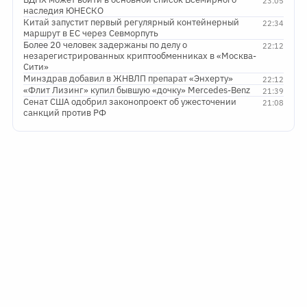
23:05
наследия ЮНЕСКО
Китай запустит первый регулярный контейнерный
22:34
маршрут в ЕС через Севморпуть
Более 20 человек задержаны по делу о
22:12
незарегистрированных криптообменниках в «Москва-
Сити»
Минздрав добавил в ЖНВЛП препарат «Энхерту»
22:12
«Флит Лизинг» купил бывшую «дочку» Mercedes-Benz
21:39
Сенат США одобрил законопроект об ужесточении
21:08
санкций против РФ