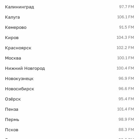
Калининград
97.7 FM
Калуга
106.1 FM
Кемерово
91.5 FM
Киров
104.3 FM
Красноярск
102.2 FM
Москва
100.1 FM
Нижний Новгород
100.4 FM
Новокузнецк
96.9 FM
Новосибирск
96.6 FM
Озёрск
95.4 FM
Пенза
101.4 FM
Пермь
98.9 FM
Псков
88.3 FM