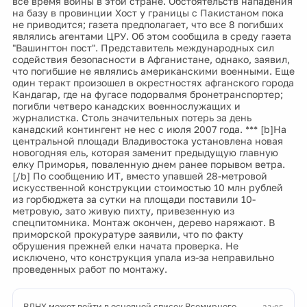
все время войны в этой стране. Обстоятельств нападения
на базу в провинции Хост у границы с Пакистаном пока
не приводится; газета предполагает, что все 8 погибших
являлись агентами ЦРУ. Об этом сообщила в среду газета
"Вашингтон пост". Представитель международных сил
содействия безопасности в Афганистане, однако, заявил,
что погибшие не являлись американскими военными. Еще
один теракт произошел в окрестностях афганского города
Кандагар, где на фугасе подорвалмя бронетранспортер;
погибли четверо канадских военнослужащих и
журналистка. Столь значительных потерь за день
канадский контингент не нес с июля 2007 года. *** [b]На
центральной площади Владивостока установлена новая
новогодняя ель, которая заменит предыдущую главную
елку Приморья, поваленную днем ранее порывом ветра.
[/b] По сообщению ИТ, вместо упавшей 28-метровой
искусственной конструкции стоимостью 10 млн рублей
из горбюджета за сутки на площади поставили 10-
метровую, зато живую пихту, привезенную из
спецпитомника. Монтаж окончен, дерево наряжают. В
приморской прокуратуре заявили, что по факту
обрушения прежней елки начата проверка. Не
исключено, что конструкция упала из-за неправильно
проведенных работ по монтажу.
ВДНХ может войти в основной список Всемирного