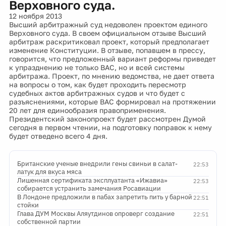
Верховного суда.
12 ноября 2013
Высший арбитражный суд недоволен проектом единого
Верховного суда. В своем официальном отзыве Высший
арбитраж раскритиковал проект, который предполагает
изменение Конституции. В отзыве, попавшем в прессу,
говорится, что предложенный вариант реформы приведет
к упразднению не только ВАС, но и всей системы
арбитража. Проект, по мнению ведомства, не дает ответа
на вопросы о том, как будет проходить пересмотр
судебных актов арбитражных судов и что будет с
разъяснениями, которые ВАС формировал на протяжении
20 лет для единообразия правоприменения.
Президентский законопроект будет рассмотрен Думой
сегодня в первом чтении, на подготовку поправок к нему
будет отведено всего 4 дня.
Британские ученые внедрили гены свиньи в салат-
22:53
латук для вкуса мяса
Лишенная сертификата эксплуатанта «Ижавиа»
22:53
собирается устранить замечания Росавиации
В Лондоне предложили в пабах запретить пить у барной
22:51
стойки
Глава ДУМ Москвы Аляутдинов опроверг создание
22:51
собственной партии