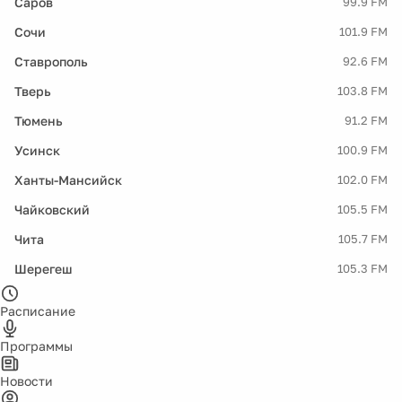
Саров
99.9 FM
Сочи
101.9 FM
Ставрополь
92.6 FM
Тверь
103.8 FM
Тюмень
91.2 FM
Усинск
100.9 FM
Ханты-Мансийск
102.0 FM
Чайковский
105.5 FM
Чита
105.7 FM
Шерегеш
105.3 FM
Расписание
Программы
Новости