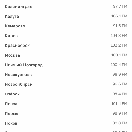
Калининград
97.7 FM
Калуга
106.1 FM
Кемерово
91.5 FM
Киров
104.3 FM
Красноярск
102.2 FM
Москва
100.1 FM
Нижний Новгород
100.4 FM
Новокузнецк
96.9 FM
Новосибирск
96.6 FM
Озёрск
95.4 FM
Пенза
101.4 FM
Пермь
98.9 FM
Псков
88.3 FM