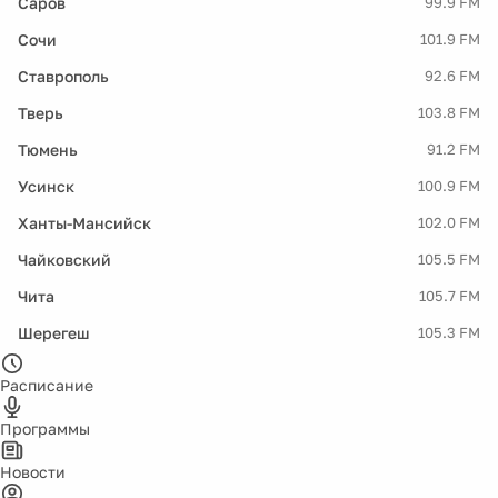
Саров
99.9 FM
Сочи
101.9 FM
Ставрополь
92.6 FM
Тверь
103.8 FM
Тюмень
91.2 FM
Усинск
100.9 FM
Ханты-Мансийск
102.0 FM
Чайковский
105.5 FM
Чита
105.7 FM
Шерегеш
105.3 FM
Расписание
Программы
Новости