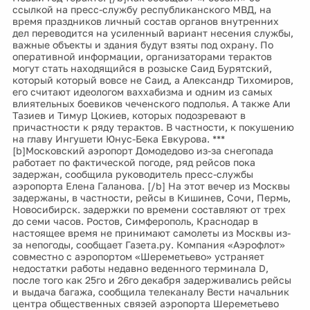
ссылкой на пресс-службу республиканского МВД, на
время праздников личный состав органов внутренних
дел переводится на усиленный вариант несения службы,
важные объекты и здания будут взяты под охрану. По
оперативной информации, организаторами терактов
могут стать находящийся в розыске Саид Бурятский,
который который вовсе не Саид, а Александр Тихомиров,
его считают идеологом ваххабизма и одним из самых
влиятельных боевиков чеченского подполья. А также Али
Тазиев и Тимур Цокиев, которых подозревают в
причастности к ряду терактов. В частности, к покушению
на главу Ингушети Юнус-Бека Евкурова. ***
[b]Московский аэропорт Домодедово из-за снегопада
работает по фактической погоде, ряд рейсов пока
задержан, сообщила руководитель пресс-службы
аэропорта Елена Галанова. [/b] На этот вечер из Москвы
задержаны, в частности, рейсы в Кишинев, Сочи, Пермь,
Новосибирск. задержки по времени составляют от трех
до семи часов. Ростов, Симферополь, Краснодар в
настоящее время не принимают самолеты из Москвы из-
за непогоды, сообщает Газета.ру. Компания «Аэрофлот»
совместно с аэропортом «Шереметьево» устраняет
недостатки работы недавно веденного терминала D,
после того как 25го и 26го декабря задерживались рейсы
и выдача багажа, сообщила телеканалу Вести начальник
центра общественных связей аэропорта Шереметьево