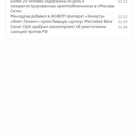
Более 20 человек задержаны по делу о
22:12
незарегистрированных криптообменниках в «Москва-
Сити»
Минздрав добавил в ЖНВЛП препарат «Энхерту»
22:12
«Флит Лизинг» купил бывшую «дочку» Mercedes-Benz
21:39
Сенат США одобрил законопроект об ужесточении
21:08
санкций против РФ