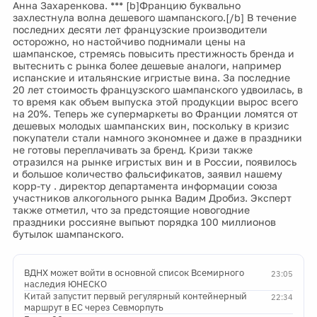
Анна Захаренкова. *** [b]Францию буквально
захлестнула волна дешевого шампанского.[/b] В течение
последних десяти лет французские производители
осторожно, но настойчиво поднимали цены на
шампанское, стремясь повысить престижность бренда и
вытеснить с рынка более дешевые аналоги, например
испанские и итальянские игристые вина. За последние
20 лет стоимость французского шампанского удвоилась, в
то время как объем выпуска этой продукции вырос всего
на 20%. Теперь же супермаркеты во Франции ломятся от
дешевых молодых шампанских вин, поскольку в кризис
покупатели стали намного экономнее и даже в праздники
не готовы переплачивать за бренд. Кризи также
отразился на рынке игристых вин и в России, появилось
и большое количество фальсификатов, заявил нашему
корр-ту . директор департамента информации союза
участников алкогольного рынка Вадим Дробиз. Эксперт
также отметил, что за предстоящие новогодние
праздники россияне выпьют порядка 100 миллионов
бутылок шампанского.
ВДНХ может войти в основной список Всемирного
23:05
наследия ЮНЕСКО
Китай запустит первый регулярный контейнерный
22:34
маршрут в ЕС через Севморпуть