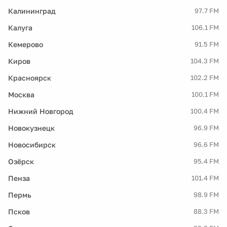
Калининград
97.7 FM
Калуга
106.1 FM
Кемерово
91.5 FM
Киров
104.3 FM
Красноярск
102.2 FM
Москва
100.1 FM
Нижний Новгород
100.4 FM
Новокузнецк
96.9 FM
Новосибирск
96.6 FM
Озёрск
95.4 FM
Пенза
101.4 FM
Пермь
98.9 FM
Псков
88.3 FM