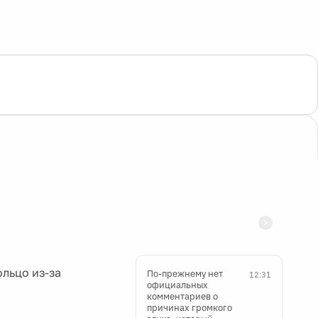
ольцо из-за
По-прежнему нет
12:31
официальных
комментариев о
причинах громкого