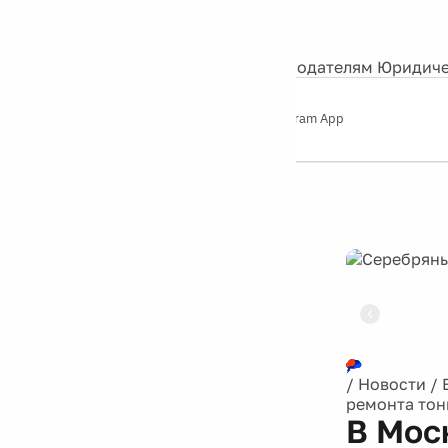
События
Контакты
О нас
Экскурсии
Silver Studio
Рекламодателям
Юридиче
Слушайте
App Store
Google Play
Telegram App
Серебряный
дождь
12+
Реклама
/
Новости
/
ремонта тон
В Моск