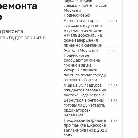
звука, который
ремонта
слышали почти по всей
Москве и
ю
Подмосковью
Аренда квартир в
12:31
городах с крупными
научными центрами
а ремонта
начала дорожать на
ль будет закрыт в
фоне завершения
приемной кампании
Жители Москвы и
12:08
Подмосковья
сообщают об очень
громком звуке,
который слышали
почти по всему городу,
а также в области
Жара в 35 градусов
12:08
ожидается сегодня на
востоке Подмосковья
Вернуться в регионы
11:36
готовы лишь четверть
ординаторов-
целевиков
Продолжение фильма
11:36
про Майкла Джексона
запланировано к 2028
году