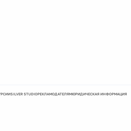
УРСИИ
SILVER STUDIO
РЕКЛАМОДАТЕЛЯМ
ЮРИДИЧЕСКАЯ ИНФОРМАЦИЯ