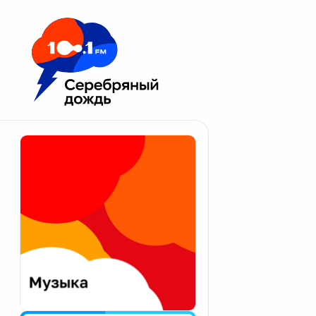
Москва 100.1 FM
Апатиты
Астрахань
Волгоград
Вологда
Екатеринбург
Иваново
Казань
Калининград
Калуга