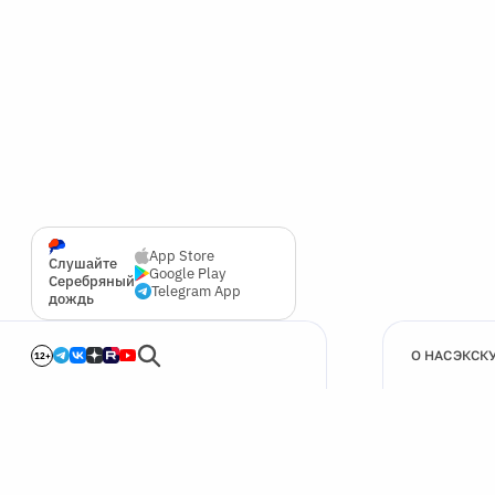
App Store
Слушайте
Google Play
Серебряный
Telegram App
дождь
О НАС
ЭКСК
12+