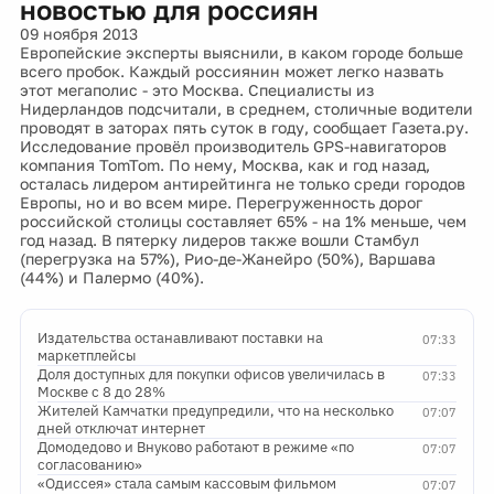
новостью для россиян
09 ноября 2013
Европейские эксперты выяснили, в каком городе больше
всего пробок. Каждый россиянин может легко назвать
этот мегаполис - это Москва. Специалисты из
Нидерландов подсчитали, в среднем, столичные водители
проводят в заторах пять суток в году, сообщает Газета.ру.
Исследование провёл производитель GPS-навигаторов
компания TomTom. По нему, Москва, как и год назад,
осталась лидером антирейтинга не только среди городов
Европы, но и во всем мире. Перегруженность дорог
российской столицы составляет 65% - на 1% меньше, чем
год назад. В пятерку лидеров также вошли Стамбул
(перегрузка на 57%), Рио-де-Жанейро (50%), Варшава
(44%) и Палермо (40%).
Издательства останавливают поставки на
07:33
маркетплейсы
Доля доступных для покупки офисов увеличилась в
07:33
Москве с 8 до 28%
Жителей Камчатки предупредили, что на несколько
07:07
дней отключат интернет
Домодедово и Внуково работают в режиме «по
07:07
согласованию»
«Одиссея» стала самым кассовым фильмом
07:07