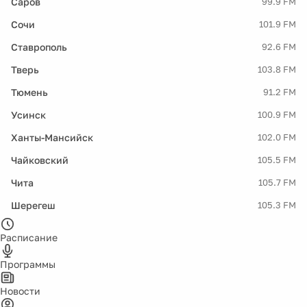
Саров
99.9 FM
Сочи
101.9 FM
Ставрополь
92.6 FM
Тверь
103.8 FM
Тюмень
91.2 FM
Усинск
100.9 FM
Ханты-Мансийск
102.0 FM
Чайковский
105.5 FM
Чита
105.7 FM
Шерегеш
105.3 FM
Расписание
Программы
Новости