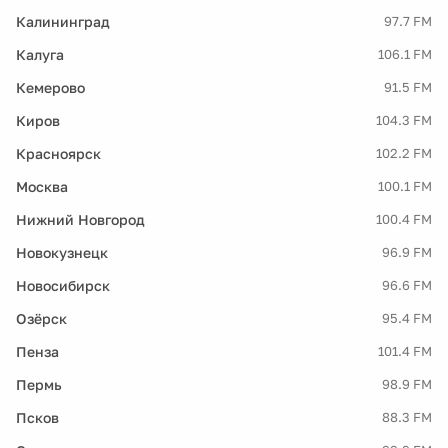
Калининград
97.7 FM
Калуга
106.1 FM
Кемерово
91.5 FM
Киров
104.3 FM
Красноярск
102.2 FM
Москва
100.1 FM
Нижний Новгород
100.4 FM
Новокузнецк
96.9 FM
Новосибирск
96.6 FM
Озёрск
95.4 FM
Пенза
101.4 FM
Пермь
98.9 FM
Псков
88.3 FM