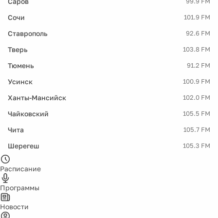
Саров
99.9 FM
Сочи
101.9 FM
Ставрополь
92.6 FM
Тверь
103.8 FM
Тюмень
91.2 FM
Усинск
100.9 FM
Ханты-Мансийск
102.0 FM
Чайковский
105.5 FM
Чита
105.7 FM
Шерегеш
105.3 FM
Расписание
Программы
Новости