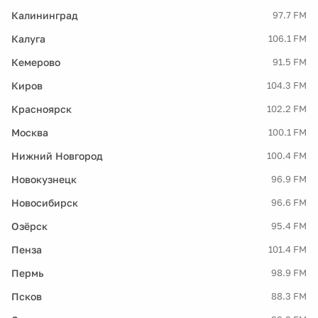
Калининград
97.7 FM
Калуга
106.1 FM
Кемерово
91.5 FM
Киров
104.3 FM
Красноярск
102.2 FM
Москва
100.1 FM
Нижний Новгород
100.4 FM
Новокузнецк
96.9 FM
Новосибирск
96.6 FM
Озёрск
95.4 FM
Пенза
101.4 FM
Пермь
98.9 FM
Псков
88.3 FM