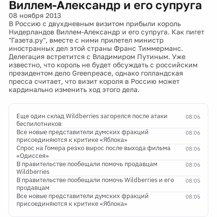
Виллем-Александр и его супруга
08 ноября 2013
В Россию с двухдневным визитом прибыли король
Нидерландов Виллем-Александр и его супруга. Как пигет
"Газета.ру", вместе с ними прилетел министр
иностранных дел этой страны Франс Тиммерманс.
Делегация встретится с Владимиром Путиным. Уже
известно, что король не будет обсуждать с российским
президентом дело Greenpeace, однако голландская
пресса считает, что визит короля в Россию может
кардинально изменить ход этого дела.
Еще один склад Wildberries загорелся после атаки
08:06
беспилотников
Все новые представители думских фракций
08:06
присоединяются к критике «Яблока»
Спрос на Гомера резко вырос после выхода фильма
08:06
«Одиссея»
В правительстве пообещали помочь продавцам
08:06
Wildberries
В правительстве пообещали помочь Wildberries и его
08:05
продавцам
Все новые представители думских фракций
08:05
присоединяются к критике «Яблока»