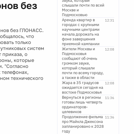
звука, который
нов без
слышали почти по всей
Москве и
Подмосковью
Аренда квартир в
12:31
городах с крупными
научными центрами
онов без ГЛОНАСС.
начала дорожать на
ообщалось, что
фоне завершения
овать только
приемной кампании
путниковых систем
Жители Москвы и
12:08
 приказа, о
Подмосковья
сообщают об очень
ефоны, которые
громком звуке,
. "Согласно
который слышали
 телефонах,
почти по всему городу,
вном технического
а также в области
Жара в 35 градусов
12:08
ожидается сегодня на
востоке Подмосковья
Вернуться в регионы
11:36
готовы лишь четверть
ординаторов-
целевиков
Продолжение фильма
11:36
про Майкла Джексона
запланировано к 2028
году