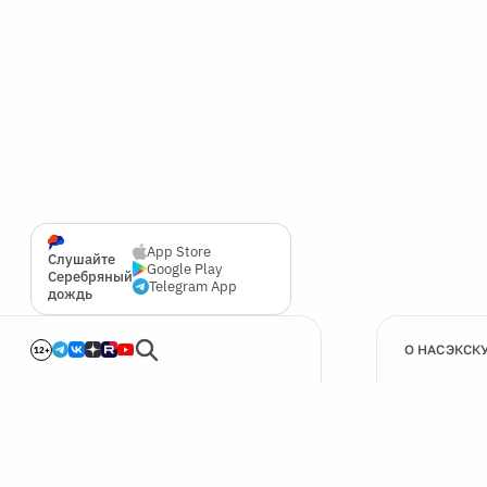
App Store
Слушайте
Google Play
Серебряный
Telegram App
дождь
О НАС
ЭКСК
12+