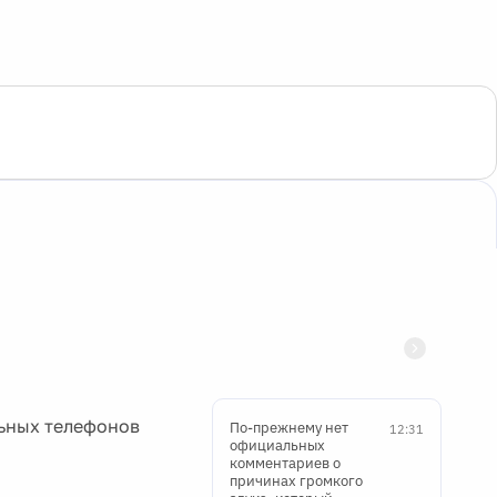
ьных телефонов
По-прежнему нет
12:31
официальных
комментариев о
причинах громкого