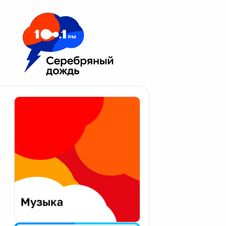
Москва 100.1 FM
Апатиты
Астрахань
Волгоград
Вологда
Екатеринбург
Иваново
Казань
Калининград
Калуга