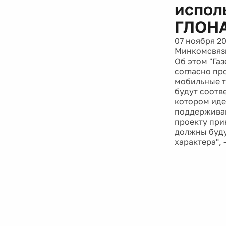
испол
ГЛОН
07 ноября 2
Минкомсвязи
Об этом "Га
согласно пр
мобильные т
будут соотв
котором иде
поддерживаю
проекту при
должны буду
характера", 