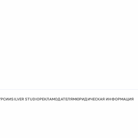
УРСИИ
SILVER STUDIO
РЕКЛАМОДАТЕЛЯМ
ЮРИДИЧЕСКАЯ ИНФОРМАЦИЯ