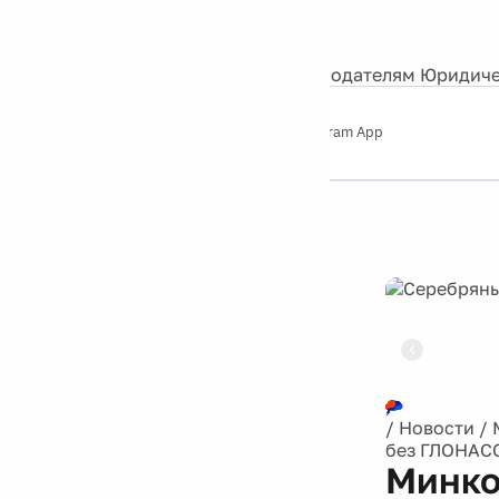
События
Контакты
О нас
Экскурсии
Silver Studio
Рекламодателям
Юридиче
Слушайте
App Store
Google Play
Telegram App
Серебряный
дождь
12+
Реклама
/
Новости
/
без ГЛОНАС
Минко