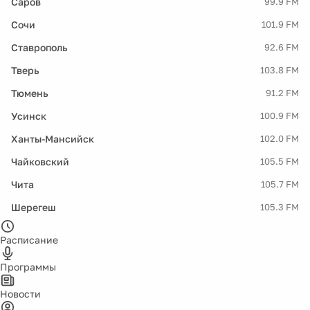
Саров
99.9 FM
Сочи
101.9 FM
Ставрополь
92.6 FM
Тверь
103.8 FM
Тюмень
91.2 FM
Усинск
100.9 FM
Ханты-Мансийск
102.0 FM
Чайковский
105.5 FM
Чита
105.7 FM
Шерегеш
105.3 FM
Расписание
Программы
Новости