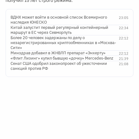
получил 15 лет строго режима.
ВДНХ может войти в основной список Всемирного
23:05
наследия ЮНЕСКО
Китай запустит первый регулярный контейнерный
22:34
маршрут в ЕС через Севморпуть
Более 20 человек задержаны по делу о
22:12
незарегистрированных криптообменниках в «Москва-
Сити»
Минздрав добавил в ЖНВЛП препарат «Энхерту»
22:12
«Флит Лизинг» купил бывшую «дочку» Mercedes-Benz
21:39
Сенат США одобрил законопроект об ужесточении
21:08
санкций против РФ