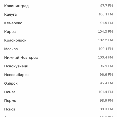
Калининград
97.7 FM
Калуга
106.1 FM
Кемерово
91.5 FM
Киров
104.3 FM
Красноярск
102.2 FM
Москва
100.1 FM
Нижний Новгород
100.4 FM
Новокузнецк
96.9 FM
Новосибирск
96.6 FM
Озёрск
95.4 FM
Пенза
101.4 FM
Пермь
98.9 FM
Псков
88.3 FM