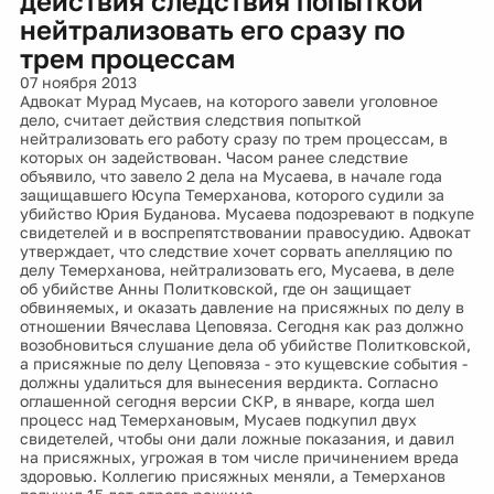
действия следствия попыткой
нейтрализовать его сразу по
трем процессам
07 ноября 2013
Адвокат Мурад Мусаев, на которого завели уголовное
дело, считает действия следствия попыткой
нейтрализовать его работу сразу по трем процессам, в
которых он задействован. Часом ранее следствие
объявило, что завело 2 дела на Мусаева, в начале года
защищавшего Юсупа Темерханова, которого судили за
убийство Юрия Буданова. Мусаева подозревают в подкупе
свидетелей и в воспрепятствовании правосудию. Адвокат
утверждает, что следствие хочет сорвать апелляцию по
делу Темерханова, нейтрализовать его, Мусаева, в деле
об убийстве Анны Политковской, где он защищает
обвиняемых, и оказать давление на присяжных по делу в
отношении Вячеслава Цеповяза. Сегодня как раз должно
возобновиться слушание дела об убийстве Политковской,
а присяжные по делу Цеповяза - это кущевские события -
должны удалиться для вынесения вердикта. Согласно
оглашенной сегодня версии СКР, в январе, когда шел
процесс над Темерхановым, Мусаев подкупил двух
свидетелей, чтобы они дали ложные показания, и давил
на присяжных, угрожая в том числе причинением вреда
здоровью. Коллегию присяжных меняли, а Темерханов