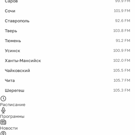
Саров
99.9 FM
Сочи
101.9 FM
Ставрополь
92.6 FM
Тверь
103.8 FM
Тюмень
91.2 FM
Усинск
100.9 FM
Ханты-Мансийск
102.0 FM
Чайковский
105.5 FM
Чита
105.7 FM
Шерегеш
105.3 FM
Расписание
Программы
Новости