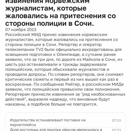
извинения норвежским
журналистам, которые
жаловались на притеснения со
стороны полиции в Сочи.
07 ноября 2013
Российский МИД принес извинения норвежским
журналистам, которые жаловались на притеснения со
стороны полиции в Сочи. Репортер и оператор
телекомпании TV2 были официально аккредитованы для
освещения подготовки к Олимпиаде, а сутками ранее
заявили, что за три дня, по дороге из Майкопа в Сочи, их
шесть раз останавливали и трижды задерживали
полицейские, которые обыскивали журналистов и
проводили допросы. По словам репортеров, они снимают
критические сюжеты и первый из них вышел как раз в
воскресенье. По сообщению Рейтер, в российском МИДе
заявили, что полицейские превысили свои полномочия.
Репортерам принесли извинения за "ряд необоснованных
действий", выразили надежду, что виновные будут
наказаны, а подобное больше не повторится.
Издательства останавливают поставки на
07:33
маркетплейсы
Доля доступных для покупки офисов увеличилась в
07:33