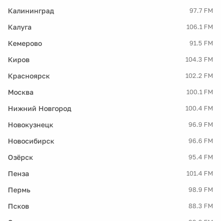
Калининград
97.7 FM
Калуга
106.1 FM
Кемерово
91.5 FM
Киров
104.3 FM
Красноярск
102.2 FM
Москва
100.1 FM
Нижний Новгород
100.4 FM
Новокузнецк
96.9 FM
Новосибирск
96.6 FM
Озёрск
95.4 FM
Пенза
101.4 FM
Пермь
98.9 FM
Псков
88.3 FM