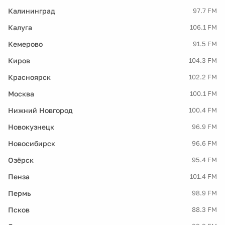
Калининград
97.7 FM
Калуга
106.1 FM
Кемерово
91.5 FM
Киров
104.3 FM
Красноярск
102.2 FM
Москва
100.1 FM
Нижний Новгород
100.4 FM
Новокузнецк
96.9 FM
Новосибирск
96.6 FM
Озёрск
95.4 FM
Пенза
101.4 FM
Пермь
98.9 FM
Псков
88.3 FM