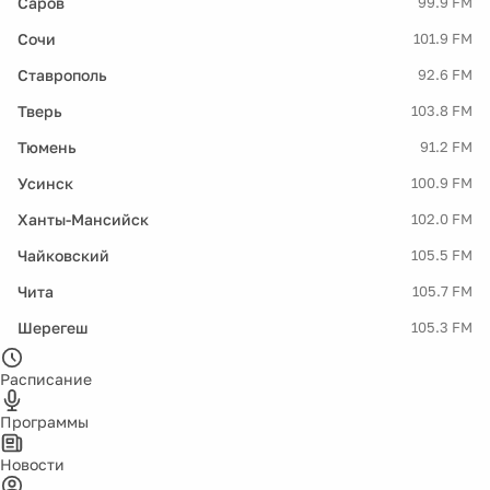
Саров
99.9 FM
Сочи
101.9 FM
Ставрополь
92.6 FM
Тверь
103.8 FM
Тюмень
91.2 FM
Усинск
100.9 FM
Ханты-Мансийск
102.0 FM
Чайковский
105.5 FM
Чита
105.7 FM
Шерегеш
105.3 FM
Расписание
Программы
Новости