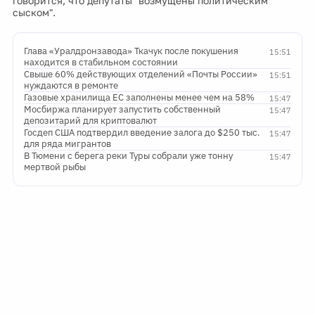
говорится, что депутаты "возмущены политическим
сыском".
Глава «Уралдронзавода» Ткачук после покушения
15:51
находится в стабильном состоянии
Свыше 60% действующих отделений «Почты России»
15:51
нуждаются в ремонте
Газовые хранилища ЕС заполнены менее чем на 58%
15:47
Мосбиржа планирует запустить собственный
15:47
депозитарий для криптовалют
Госдеп США подтвердил введение залога до $250 тыс.
15:47
для ряда мигрантов
В Тюмени с берега реки Туры собрали уже тонну
15:47
мертвой рыбы