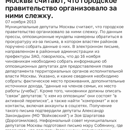
Москвы считают, что городское
правительство организовало за
ними слежку.
07 ноября 2013
Муниципальные депутаты Москвы считают, что городское
правительство организовало за ними слежку. По данным
прессы, оппозиционные мундепы намерены обратиться в
прокуратуру из-за письма, в котором властям районов
поручено собрать данные о них. В электронном письме,
направленном в районные администрации из
префектуры ЗАО, говорилось, что до 16 ноября
чиновникам необходимо собрать информацию об
оппозиционных депутатах для предоставления главе
департамента территориальных органов исполнительной
власти Москвы. Указано, и какие сведения необходимо
собрать: фактическое место проживания, дополнительные
источники дохода, "данные на членов семьи, их место
работы (учебы)". Кроме того, чиновники должны описать
"связи" депутатов: "с кем из оппозиции" они состоят "в
активной переписке", а также найти "компромат" и все
контакты, включая аккаунты в соцсетях. Получение
такого письма подтвердили депутаты Александр
Закондырин (МО "Войковский") и Зоя Шаргатова
(Дорогомилово). Неформальный совет муниципальных
депутатов Москвы подготовил письмо мэру Собянину, где