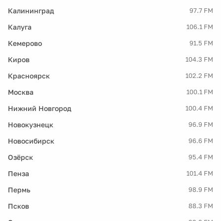
Калининград
97.7 FM
Калуга
106.1 FM
Кемерово
91.5 FM
Киров
104.3 FM
Красноярск
102.2 FM
Москва
100.1 FM
Нижний Новгород
100.4 FM
Новокузнецк
96.9 FM
Новосибирск
96.6 FM
Озёрск
95.4 FM
Пенза
101.4 FM
Пермь
98.9 FM
Псков
88.3 FM