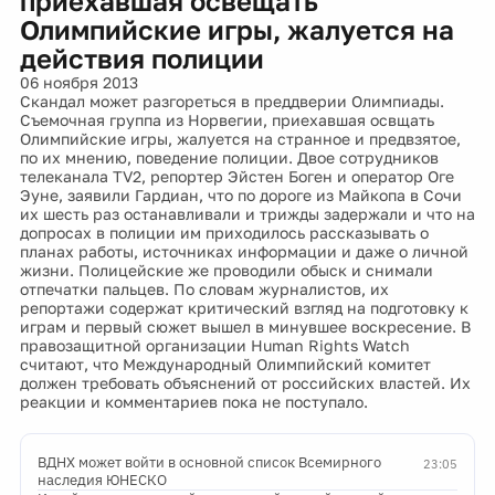
приехавшая освещать
Олимпийские игры, жалуется на
действия полиции
06 ноября 2013
Скандал может разгореться в преддверии Олимпиады.
Съемочная группа из Норвегии, приехавшая освщать
Олимпийские игры, жалуется на странное и предвзятое,
по их мнению, поведение полиции. Двое сотрудников
телеканала TV2, репортер Эйстен Боген и оператор Оге
Эуне, заявили Гардиан, что по дороге из Майкопа в Сочи
их шесть раз останавливали и трижды задержали и что на
допросах в полиции им приходилось рассказывать о
планах работы, источниках информации и даже о личной
жизни. Полицейские же проводили обыск и снимали
отпечатки пальцев. По словам журналистов, их
репортажи содержат критический взгляд на подготовку к
играм и первый сюжет вышел в минувшее воскресение. В
правозащитной организации Human Rights Watch
считают, что Международный Олимпийский комитет
должен требовать объяснений от российских властей. Их
реакции и комментариев пока не поступало.
ВДНХ может войти в основной список Всемирного
23:05
наследия ЮНЕСКО