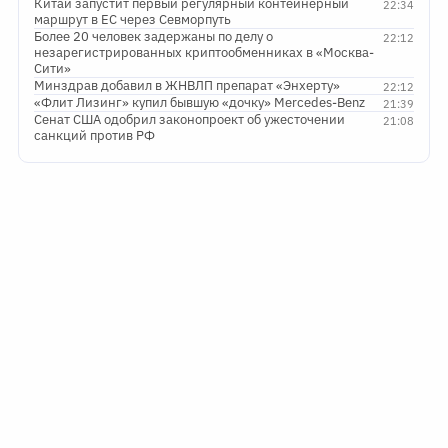
Китай запустит первый регулярный контейнерный
22:34
маршрут в ЕС через Севморпуть
Более 20 человек задержаны по делу о
22:12
незарегистрированных криптообменниках в «Москва-
Сити»
Минздрав добавил в ЖНВЛП препарат «Энхерту»
22:12
«Флит Лизинг» купил бывшую «дочку» Mercedes-Benz
21:39
Сенат США одобрил законопроект об ужесточении
21:08
санкций против РФ