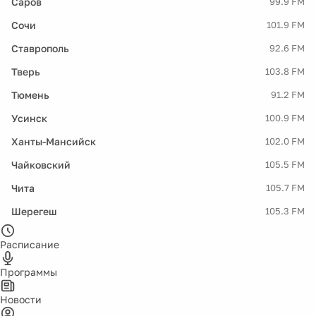
Саров
99.9 FM
Сочи
101.9 FM
Ставрополь
92.6 FM
Тверь
103.8 FM
Тюмень
91.2 FM
Усинск
100.9 FM
Ханты-Мансийск
102.0 FM
Чайковский
105.5 FM
Чита
105.7 FM
Шерегеш
105.3 FM
Расписание
Программы
Новости