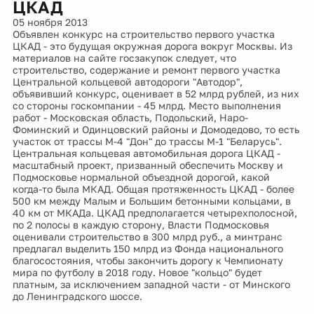
ЦКАД
05 ноября 2013
Объявлен конкурс на строительство первого участка
ЦКАД - это будущая окружная дорога вокруг Москвы. Из
материалов на сайте госзакупок следует, что
строительство, содержание и ремонт первого участка
Центральной кольцевой автодороги "Автодор",
объявивший конкурс, оценивает в 52 млрд рублей, из них
со стороны госкомпании - 45 млрд. Место выполнения
работ - Московская область, Подольский, Наро-
Фоминский и Одинцовский районы и Домодедово, то есть
участок от трассы М-4 "Дон" до трассы М-1 "Беларусь".
Центральная кольцевая автомобильная дорога ЦКАД -
масштабный проект, призванный обеспечить Москву и
Подмосковье нормальной объездной дорогой, какой
когда-то была МКАД. Общая протяженность ЦКАД - более
500 км между Малым и Большим бетонными кольцами, в
40 км от МКАДа. ЦКАД предполагается четырехполосной,
по 2 полосы в каждую сторону, Власти Подмосковья
оценивали строительство в 300 млрд руб., а минтранс
предлагал выделить 150 млрд из Фонда национального
благосостояния, чтобы закончить дорогу к Чемпионату
мира по футболу в 2018 году. Новое "кольцо" будет
платным, за исключением западной части - от Минского
до Ленинградского шоссе.