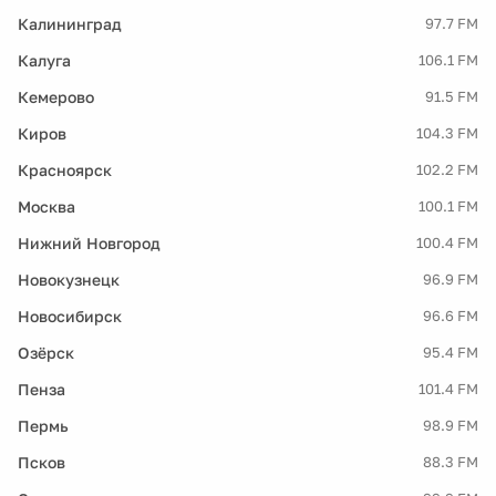
Калининград
97.7 FM
Калуга
106.1 FM
Кемерово
91.5 FM
Киров
104.3 FM
Красноярск
102.2 FM
Москва
100.1 FM
Нижний Новгород
100.4 FM
Новокузнецк
96.9 FM
Новосибирск
96.6 FM
Озёрск
95.4 FM
Пенза
101.4 FM
Пермь
98.9 FM
Псков
88.3 FM