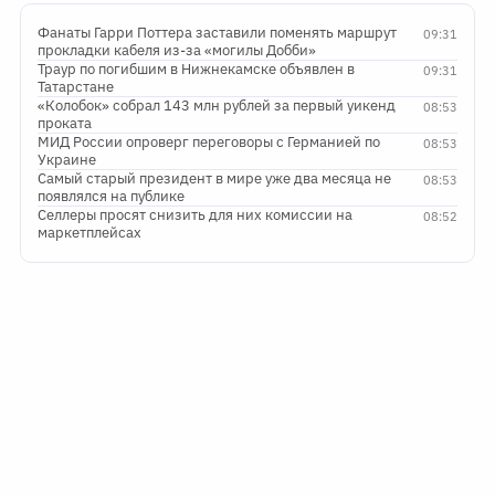
Фанаты Гарри Поттера заставили поменять маршрут
09:31
прокладки кабеля из-за «могилы Добби»
Траур по погибшим в Нижнекамске объявлен в
09:31
Татарстане
«Колобок» собрал 143 млн рублей за первый уикенд
08:53
проката
МИД России опроверг переговоры с Германией по
08:53
Украине
Самый старый президент в мире уже два месяца не
08:53
появлялся на публике
Селлеры просят снизить для них комиссии на
08:52
маркетплейсах