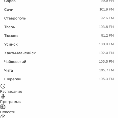
Саров
99.9 FM
Сочи
101.9 FM
Ставрополь
92.6 FM
Тверь
103.8 FM
Тюмень
91.2 FM
Усинск
100.9 FM
Ханты-Мансийск
102.0 FM
Чайковский
105.5 FM
Чита
105.7 FM
Шерегеш
105.3 FM
Расписание
Программы
Новости