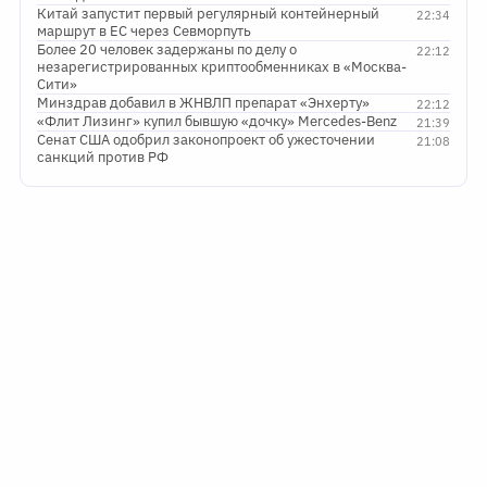
Китай запустит первый регулярный контейнерный
22:34
маршрут в ЕС через Севморпуть
Более 20 человек задержаны по делу о
22:12
незарегистрированных криптообменниках в «Москва-
Сити»
Минздрав добавил в ЖНВЛП препарат «Энхерту»
22:12
«Флит Лизинг» купил бывшую «дочку» Mercedes-Benz
21:39
Сенат США одобрил законопроект об ужесточении
21:08
санкций против РФ