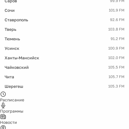
Саров
99.9 FM
Сочи
101.9 FM
Ставрополь
92.6 FM
Тверь
103.8 FM
Тюмень
91.2 FM
Усинск
100.9 FM
Ханты-Мансийск
102.0 FM
Чайковский
105.5 FM
Чита
105.7 FM
Шерегеш
105.3 FM
Расписание
Программы
Новости