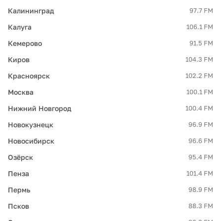
Калининград
97.7 FM
Калуга
106.1 FM
Кемерово
91.5 FM
Киров
104.3 FM
Красноярск
102.2 FM
Москва
100.1 FM
Нижний Новгород
100.4 FM
Новокузнецк
96.9 FM
Новосибирск
96.6 FM
Озёрск
95.4 FM
Пенза
101.4 FM
Пермь
98.9 FM
Псков
88.3 FM