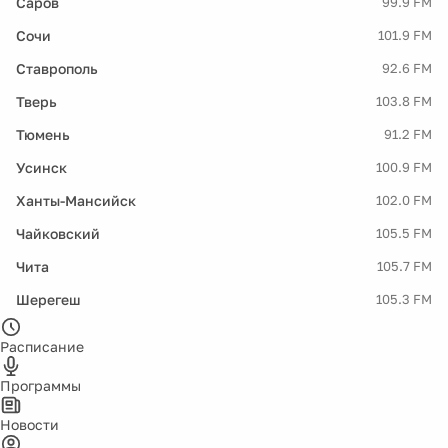
Саров
99.9 FM
Сочи
101.9 FM
Ставрополь
92.6 FM
Тверь
103.8 FM
Тюмень
91.2 FM
Усинск
100.9 FM
Ханты-Мансийск
102.0 FM
Чайковский
105.5 FM
Чита
105.7 FM
Шерегеш
105.3 FM
Расписание
Программы
Новости