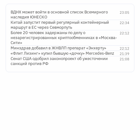
ВДНХ может войти в основной список Всемирного
23:05
наследия ЮНЕСКО
Китай запустит первый регулярный контейнерный
22:34
маршрут в ЕС через Севморпуть
Более 20 человек задержаны по делу о
22:12
незарегистрированных криптообменниках в «Москва-
Сити»
Минздрав добавил в ЖНВЛП препарат «Энхерту»
22:12
«Флит Лизинг» купил бывшую «дочку» Mercedes-Benz
21:39
Сенат США одобрил законопроект об ужесточении
21:08
санкций против РФ