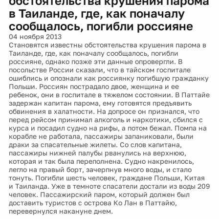
обстоятельства крушения парома
в Таиланде, где, как поначалу
сообщалось, погибли россияне
04 ноября 2013
Становятся известны обстоятельства крушения парома в
Таиланде, где, как поначалу сообщалось, погибли
россияне, однако позже эти данные опровергли. В
посольстве России сказали, что в тайском госпитале
ошиблись и опознали как россиянку погибшую гражданку
Польши. Россиян пострадало двое, женщина и ее
ребенок, они в госпитале в тяжелом состоянии. В Паттайе
задержан капитан парома, ему готовятся предъявить
обвинения в халатности. На допросе он признался, что
перед рейсом принимал алкоголь и наркотики, сбился с
курса и посадил судно на рифы, а потом бежал. Помпа на
корабле не работала, пассажиры запаниковали, были
драки за спасательные жилеты. Со слов капитана,
пассажиры нижней палубы рванулись на верхнюю,
которая и так была переполнена. Судно накренилось,
легло на правый борт, зачерпнув много воды, и стало
тонуть. Погибли шесть человек, граждане Польши, Китая
и Таиланда. Уже в темноте спасатели достали из воды 209
человек. Пассажирский паром, который должен был
доставить туристов с острова Ко Лан в Паттайю,
перевернулся накануне днем.