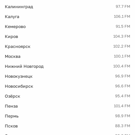
Калининград
97.7 FM
Калуга
106.1 FM
Кемерово
91.5 FM
Киров
104.3 FM
Красноярск
102.2 FM
Москва
100.1 FM
Нижний Новгород
100.4 FM
Новокузнецк
96.9 FM
Новосибирск
96.6 FM
Озёрск
95.4 FM
Пенза
101.4 FM
Пермь
98.9 FM
Псков
88.3 FM