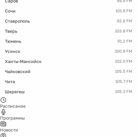
Саров
99.9 FM
Сочи
101.9 FM
Ставрополь
92.6 FM
Тверь
103.8 FM
Тюмень
91.2 FM
Усинск
100.9 FM
Ханты-Мансийск
102.0 FM
Чайковский
105.5 FM
Чита
105.7 FM
Шерегеш
105.3 FM
Расписание
Программы
Новости