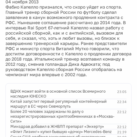
04 ноября 2013
Фабио Капелло признался, что скоро уйдет из спорта.
Главный тренер сборной России по футболу сделал
заявление в канун возможного продления контракта с
РФС. Нынешнее соглашение рассчитано до 2014 года. В
интервью Rai Sport 67-летний Капелло назвал работу с
российской сборной, как и с английской, вызовом для
себя, и сказал, что, хоть и любит вызовы, но близок к
завершению тренерской карьеры. Ранее представители
РФС и министр спорта Виталий Мутко говорили, что
достигли договоренности с Капелло о продлении договора
до 2018 года. Итальянский тренер возглавил команду в
2012 году, сменив голландца Дика Адвоката; под
руководством Капелло сборная России отобралась на
чемпионат мира впервые с 2002 года.
ВДНХ может войти в основной список Всемирного
23:05
наследия ЮНЕСКО
Китай запустит первый регулярный контейнерный
22:34
маршрут в ЕС через Севморпуть
Более 20 человек задержаны по делу о
22:12
незарегистрированных криптообменниках в «Москва-
Сити»
Минздрав добавил в ЖНВЛП препарат «Энхерту»
22:12
«Флит Лизинг» купил бывшую «дочку» Mercedes-Benz
21:39
Сенат США одобрил законопроект об ужесточении