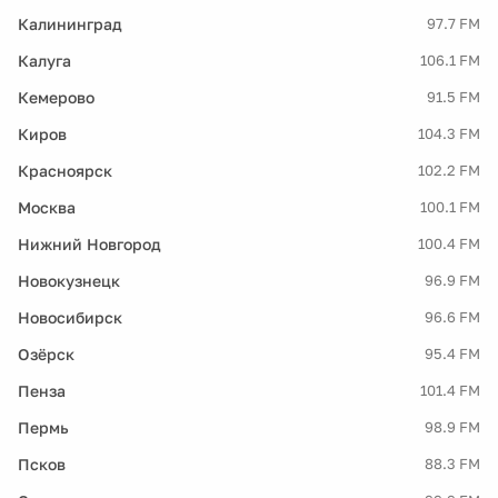
Калининград
97.7 FM
Калуга
106.1 FM
Кемерово
91.5 FM
Киров
104.3 FM
Красноярск
102.2 FM
Москва
100.1 FM
Нижний Новгород
100.4 FM
Новокузнецк
96.9 FM
Новосибирск
96.6 FM
Озёрск
95.4 FM
Пенза
101.4 FM
Пермь
98.9 FM
Псков
88.3 FM