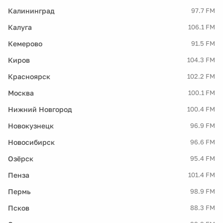
Калининград
97.7 FM
Калуга
106.1 FM
Кемерово
91.5 FM
Киров
104.3 FM
Красноярск
102.2 FM
Москва
100.1 FM
Нижний Новгород
100.4 FM
Новокузнецк
96.9 FM
Новосибирск
96.6 FM
Озёрск
95.4 FM
Пенза
101.4 FM
Пермь
98.9 FM
Псков
88.3 FM