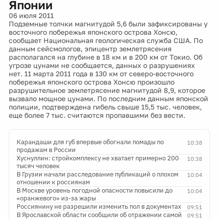
Японии
06 июля 2011
Подземные толчки магнитудой 5,6 были зафиксированы у
восточного побережья японского острова Хонсю,
сообщает Национальная геологическая служба США. По
данным сейсмологов, эпицентр землетрясения
располагался на глубине в 18 км и в 200 км от Токио. Об
угрозе цунами не сообщается, данных о разрушениях
нет. 11 марта 2011 года в 130 км от северо-восточного
побережья японского острова Хонсю произошло
разрушительное землетрясение магнитудой 8,9, которое
вызвало мощное цунами. По последним данным японской
полиции, подтверждена гибель свыше 15,5 тыс. человек,
еще более 7 тыс. считаются пропавшими без вести.
Карандаши для губ впервые обогнали помады по
10:38
продажам в России
Хуснуллин: стройкомплексу не хватает примерно 200
10:38
тысяч человек
В Грузии начали расследование публикаций о плохом
10:04
отношении к россиянам
В Москве уровень погодной опасности повысили до
10:04
«оранжевого» из-за жары
Россиянину не разрешили изменить пол в документах
09:51
В Ярославской области сообщили об отражении самой
09:51