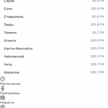
Саров
99.9 FM
Сочи
101.9 FM
Ставрополь
92.6 FM
Тверь
103.8 FM
Тюмень
91.2 FM
Усинск
100.9 FM
Ханты-Мансийск
102.0 FM
Чайковский
105.5 FM
Чита
105.7 FM
Шерегеш
105.3 FM
Расписание
Программы
Новости