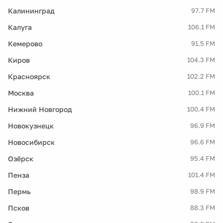
Калининград
97.7 FM
Калуга
106.1 FM
Кемерово
91.5 FM
Киров
104.3 FM
Красноярск
102.2 FM
Москва
100.1 FM
Нижний Новгород
100.4 FM
Новокузнецк
96.9 FM
Новосибирск
96.6 FM
Озёрск
95.4 FM
Пенза
101.4 FM
Пермь
98.9 FM
Псков
88.3 FM