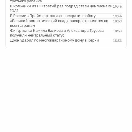
третьего ребенка
Школьники из РФ третий раз подряд стали чемпионами
19:46
IOAI
В России «Праймкартонпак» прекратил работу
19:46
«Великий романтический спад» распространяется по
18:53
всем странам
Фигуристки Камила Валиева и Александра Трусова
18:53
получили нейтральный статус
Дрон ударил по многоквартирному дому в Керчи
18:53