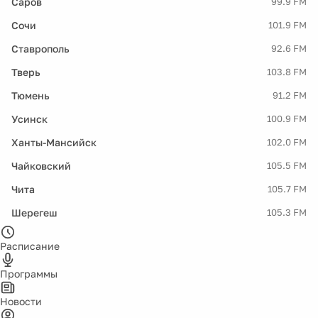
Саров
99.9 FM
Сочи
101.9 FM
Ставрополь
92.6 FM
Тверь
103.8 FM
Тюмень
91.2 FM
Усинск
100.9 FM
Ханты-Мансийск
102.0 FM
Чайковский
105.5 FM
Чита
105.7 FM
Шерегеш
105.3 FM
Расписание
Программы
Новости