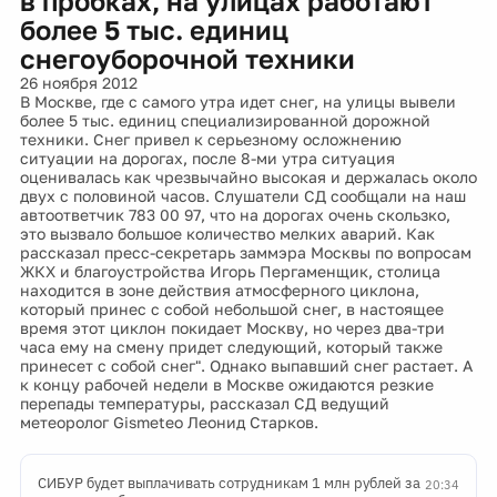
в пробках, на улицах работают
более 5 тыс. единиц
снегоуборочной техники
26 ноября 2012
В Москве, где с самого утра идет снег, на улицы вывели
более 5 тыс. единиц специализированной дорожной
техники. Снег привел к серьезному осложнению
ситуации на дорогах, после 8-ми утра ситуация
оценивалась как чрезвычайно высокая и держалась около
двух с половиной часов. Слушатели СД сообщали на наш
автоответчик 783 00 97, что на дорогах очень скользко,
это вызвало большое количество мелких аварий. Как
рассказал пресс-секретарь заммэра Москвы по вопросам
ЖКХ и благоустройства Игорь Пергаменщик, столица
находится в зоне действия атмосферного циклона,
который принес с собой небольшой снег, в настоящее
время этот циклон покидает Москву, но через два-три
часа ему на смену придет следующий, который также
принесет с собой снег". Однако выпавший снег растает. А
к концу рабочей недели в Москве ожидаются резкие
перепады температуры, рассказал СД ведущий
метеоролог Gismeteo Леонид Старков.
СИБУР будет выплачивать сотрудникам 1 млн рублей за
20:34