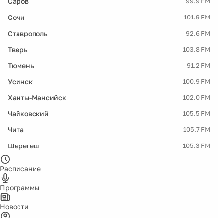
Саров
99.9 FM
Сочи
101.9 FM
Ставрополь
92.6 FM
Тверь
103.8 FM
Тюмень
91.2 FM
Усинск
100.9 FM
Ханты-Мансийск
102.0 FM
Чайковский
105.5 FM
Чита
105.7 FM
Шерегеш
105.3 FM
Расписание
Программы
Новости