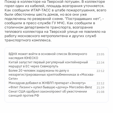
Пожар в коллекторе на Тверской потушен. В коллекторе
горел один из кабелей, площадь возгорания уточняется.
Как сообщили ИТАР-ТАСС в штабе пожаротушения, всего
были обесточены шесть домов, но все они уже
подключены по резервной схеме. "Пострадавших нет", -
сообщили в пресс-службе ГУ МЧС. Как сообщили в
столичном департаменте транспорта, возгорание
теплового коллектора на Тверской улице не повлияло на
работу московского метрополитена и других служб
транспортного комплекса.
ВДНХ может войти в основной список Всемирного
23:05
наследия ЮНЕСКО
Китай запустит первый регулярный контейнерный
22:34
маршрут в ЕС через Севморпуть
Более 20 человек задержаны по делу о
22:12
незарегистрированных криптообменниках в «Москва-
Сити»
Минздрав добавил в ЖНВЛП препарат «Энхерту»
22:12
«Флит Лизинг» купил бывшую «дочку» Mercedes-Benz
21:39
Сенат США одобрил законопроект об ужесточении
21:08
санкций против РФ