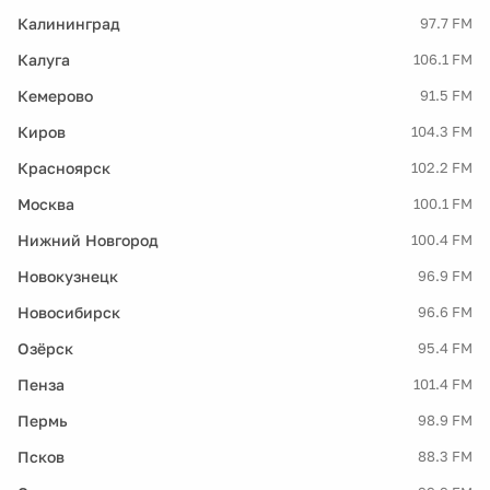
Калининград
97.7 FM
Калуга
106.1 FM
Кемерово
91.5 FM
Киров
104.3 FM
Красноярск
102.2 FM
Москва
100.1 FM
Нижний Новгород
100.4 FM
Новокузнецк
96.9 FM
Новосибирск
96.6 FM
Озёрск
95.4 FM
Пенза
101.4 FM
Пермь
98.9 FM
Псков
88.3 FM