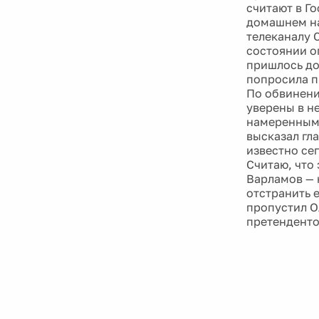
считают в Г
домашнем на
телеканалу 
состоянии оп
пришлось дос
попросила п
По обвинени
уверены в н
намеренным 
высказал гла
известно се
Считаю, что
Варламов — 
отстранить е
пропустил О
претенденто