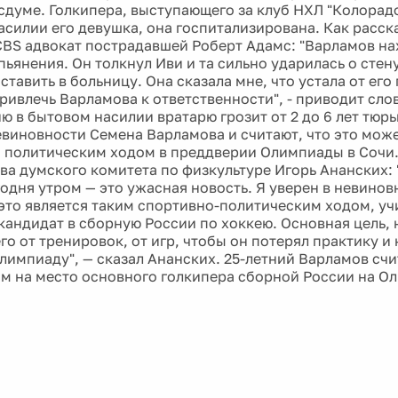
осдуме. Голкипера, выступающего за клуб НХЛ "Колорадо
силии его девушка, она госпитализирована. Как расск
CBS адвокат пострадавшей Роберт Адамс: "Варламов на
ьянения. Он толкнул Иви и та сильно ударилась о стену,
тавить в больницу. Она сказала мне, что устала от его
ривлечь Варламова к ответственности", - приводит сло
ю в бытовом насилии вратарю грозит от 2 до 6 лет тюр
евиновности Семена Варламова и считают, что это мож
политическим ходом в преддверии Олимпиады в Сочи.
ва думского комитета по физкультуре Игорь Ананских: "
годня утром — это ужасная новость. Я уверен в невинов
 это является таким спортивно-политическим ходом, уч
кандидат в сборную России по хоккею. Основная цель, н
го от тренировок, от игр, чтобы он потерял практику и 
лимпиаду", — сказал Ананских. 25-летний Варламов счи
м на место основного голкипера сборной России на Ол