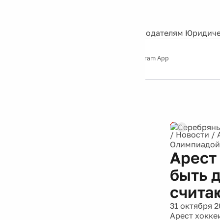
События
Контакты
О нас
Экскурсии
Silver Studio
Рекламодателям
Юридиче
Слушайте
App Store
Google Play
Telegram App
Серебряный
дождь
12+
/
Новости
/
Олимпиадой,
Арест
быть 
счита
31 октября 2
Арест хокке