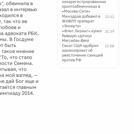
незарегистрированных
", обвинила в
криптообменниках в
азал в интервью
«Москва-Сити»
ходился в
Минздрав добавил в
22:12
 так что ее
ЖНВЛП препарат
«Энхерту»
 побоев и
«Флит Лизинг» купил
21:39
ва адвоката РБК.
бывшую «дочку»
ьмы. В Госдуме
Mercedes-Benz
ет быть
Сенат США одобрил
21:08
законопроект об
 такое мнение
ужесточении санкций
То, что стало
против РФ
ности Семена.
итывая, что
а мой взгляд, —
не дай Бог еще и
тается главным
импиаду 2014.