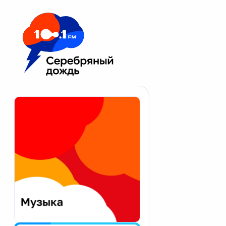
Москва 100.1 FM
Апатиты
Астрахань
Волгоград
Вологда
Екатеринбург
Иваново
Казань
Калининград
Калуга