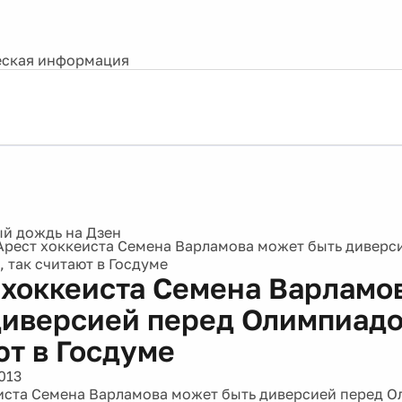
ская информация
Арест хоккеиста Семена Варламова может быть диверс
 так считают в Госдуме
 хоккеиста Семена Варламо
диверсией перед Олимпиадо
ют в Госдуме
013
иста Семена Варламова может быть диверсией перед О