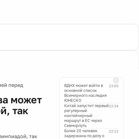
ией перед
ВДНХ может войти в
23:05
основной список
Всемирного наследия
ва может
ЮНЕСКО
Китай запустит первый
22:34
й, так
регулярный
контейнерный
маршрут в ЕС через
Севморпуть
Более 20 человек
22:12
лимпиадой, так
задержаны по делу о