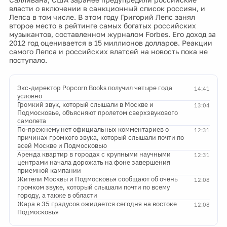
власти о включении в санкционный список россиян, и
Лепса в том числе. В этом году Григорий Лепс занял
второе место в рейтинге самых богатых российских
музыкантов, составленном журналом Forbes. Его доход за
2012 год оценивается в 15 миллионов долларов. Реакции
самого Лепса и российских влатсей на новость пока не
поступало.
Экс-директор Popcorn Books получил четыре года
14:41
условно
Громкий звук, который слышали в Москве и
13:04
Подмосковье, объясняют пролетом сверхзвукового
самолета
По-прежнему нет официальных комментариев о
12:31
причинах громкого звука, который слышали почти по
всей Москве и Подмосковью
Аренда квартир в городах с крупными научными
12:31
центрами начала дорожать на фоне завершения
приемной кампании
Жители Москвы и Подмосковья сообщают об очень
12:08
громком звуке, который слышали почти по всему
городу, а также в области
Жара в 35 градусов ожидается сегодня на востоке
12:08
Подмосковья