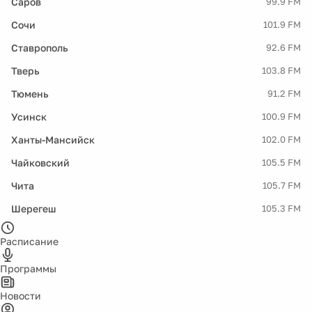
Саров
99.9 FM
Сочи
101.9 FM
Ставрополь
92.6 FM
Тверь
103.8 FM
Тюмень
91.2 FM
Усинск
100.9 FM
Ханты-Мансийск
102.0 FM
Чайковский
105.5 FM
Чита
105.7 FM
Шерегеш
105.3 FM
Расписание
Программы
Новости