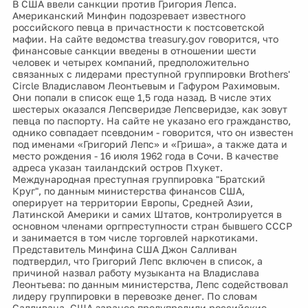
В США ввели санкции против Григория Лепса.
Американский Минфин подозревает известного
российского певца в причастности к постсоветской
мафии. На сайте ведомства treasury.gov говорится, что
финансовые санкции введены в отношении шести
человек и четырех компаний, предположительно
связанных с лидерами преступной группировки Brothers'
Circle Владиславом Леонтьевым и Гафуром Рахимовым.
Они попали в список еще 1,5 года назад. В числе этих
шестерых оказался Лепсверидзе Лепсверидзе, как зовут
певца по паспорту. На сайте не указано его гражданство,
однико совпадает псевдоним - говорится, что он известен
под именами «Григорий Лепс» и «Гриша», а также дата и
место рождения - 16 июля 1962 года в Сочи. В качестве
адреса указан таиландский остров Пхукет.
Международная преступная группировка "Братский
Круг", по данным министерства финансов США,
оперирует на территории Европы, Средней Азии,
Латинской Америки и самих Штатов, контролируется в
основном членами оргпреступности стран бывшего СССР
и занимается в том числе торговлей наркотиками.
Представитель Минфина США Джон Салливан
подтвердил, что Григорий Лепс включен в список, а
причиной назвал работу музыканта на Владислава
Леонтьева: по данным министерства, Лепс содействовал
лидеру группировки в перевозке денег. По словам
Салливана, США заранее предупредили российские