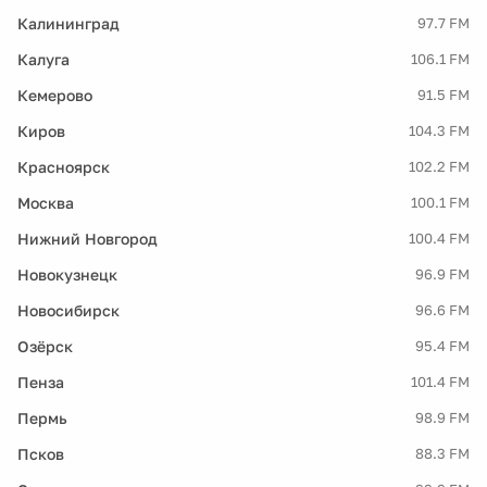
Калининград
97.7 FM
Калуга
106.1 FM
Кемерово
91.5 FM
Киров
104.3 FM
Красноярск
102.2 FM
Москва
100.1 FM
Нижний Новгород
100.4 FM
Новокузнецк
96.9 FM
Новосибирск
96.6 FM
Озёрск
95.4 FM
Пенза
101.4 FM
Пермь
98.9 FM
Псков
88.3 FM