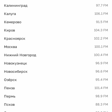
Калининград
97.7 FM
Калуга
106.1 FM
Кемерово
91.5 FM
Киров
104.3 FM
Красноярск
102.2 FM
Москва
100.1 FM
Нижний Новгород
100.4 FM
Новокузнецк
96.9 FM
Новосибирск
96.6 FM
Озёрск
95.4 FM
Пенза
101.4 FM
Пермь
98.9 FM
Псков
88.3 FM