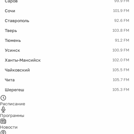
Саров
99.9 FM
Сочи
101.9 FM
Ставрополь
92.6 FM
Тверь
103.8 FM
Тюмень
91.2 FM
Усинск
100.9 FM
Ханты-Мансийск
102.0 FM
Чайковский
105.5 FM
Чита
105.7 FM
Шерегеш
105.3 FM
Расписание
Программы
Новости