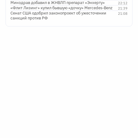
Минздрав добавил в ЖНВЛП препарат «Энхерту»
22:12
«Флит Лизинг» купил бывшую «дочку» Mercedes-Benz
21:39
Сенат США одобрил законопроект об ужесточении
21:08
санкций против РФ