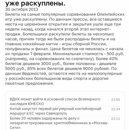
уже раскуплены.
30 октября 2013
Билеты на самые популярные соревнования Олимпийских
игр уже раскуплены. По данным прессы, все оставшиеся
места на церемонии открытия и закрытия ушли еще три
недели назад, когда начался второй этап интернет-
продаж. Болельщики раскупили билеты за несколько
часов, причем тогда же были распроданы билеты и на
главные хоккейные матчи - игры сборной России,
полуфиналы и финал. Цена билетов не менялась с начала
их продажи 7 февраля. Минимальная стоимость - 500 руб.
(например, на соревнования по скелетону). Более 40%
билетов дешевле 3000 руб., более половины - дешевле
5000 руб., 85% всех билетов дешевле 9000 рублей. По
данным Ведомостей, остаются места на малопопулярные
у российских болельщиков виды спорта и дорогие
пакетные предложения.
ВДНХ может войти в основной список Всемирного
23:05
наследия ЮНЕСКО
Китай запустит первый регулярный контейнерный
22:34
маршрут в ЕС через Севморпуть
Более 20 человек задержаны по делу о
22:12
незарегистрированных криптообменниках в «Москва-
Сити»