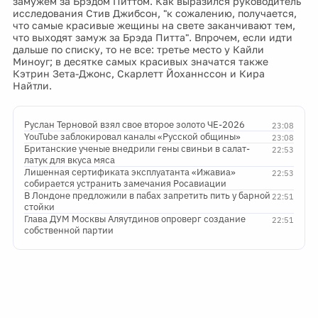
замужем за Брэдом Питтом. Как выразился руководитель
исследования Стив Джибсон, "к сожалению, получается,
что самые красивые жещины на свете заканчивают тем,
что выходят замуж за Брэда Питта". Впрочем, если идти
дальше по списку, то не все: третье место у Кайли
Миноуг; в десятке самых красивых значатся также
Кэтрин Зета-Джонс, Скарлетт Йоханнссон и Кира
Найтли.
Руслан Терновой взял свое второе золото ЧЕ-2026
23:08
YouTube заблокировал каналы «Русской общины»
23:08
Британские ученые внедрили гены свиньи в салат-
22:53
латук для вкуса мяса
Лишенная сертификата эксплуатанта «Ижавиа»
22:53
собирается устранить замечания Росавиации
В Лондоне предложили в пабах запретить пить у барной
22:51
стойки
Глава ДУМ Москвы Аляутдинов опроверг создание
22:51
собственной партии