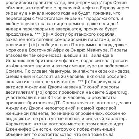
российском правительстве, вице-премьер Игорь Сечин
объявил, что проблем с прокачкой нефти в Европу через
Украину в начале нового года не будет, признав, что
переговоры с "Нафтогазом Украины" продолжаются. В
любом случае, сказал вице-премьер, даже если до 1
января переговоры не завершатся, прокачка будет
продолжена. *** [b]НА борту британского корабля,
захваченного сегодня сомалийскими пиратами, есть
россияне, [/b] сообщил глава Программы по поддержке
моряков в Восточной Африке Эндрю Мвангура. Пираты
атаковали танкер-имовоз, шедший из Таиланда в
Испанию под британским флагом, подал сигнал тревоги
из Аденского залива и затем сменил курс на побережье
Сомали. По словам Мвангуры, экипаж танкера-химовоза
смешанный и состоит из 26 человек, включая россиян;
сколько их - пока не уточняется. *** [b]Голливудская
актриса Анжелина Джоли названа "иконой красоты
десятилетия":[/b] опрос проводился на сайте Superdrug,
участвовали в нем 3 тысячи человек, а результаты
приводит британская ДТ. Среди качеств, которые делают
Анжелину Джоли неповторимой и самой красивой
женщиной планеты, по мнению опрошенных, особенно
выделяются ее рот, густые волосы и сильный характер.
Характерно, что на вотором месте в этом списке идет
Дженнифер Энистон, которую с победительницей
объединяет то обстоятельство, что она тоже была