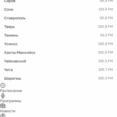
Саров
99.9 FM
Сочи
101.9 FM
Ставрополь
92.6 FM
Тверь
103.8 FM
Тюмень
91.2 FM
Усинск
100.9 FM
Ханты-Мансийск
102.0 FM
Чайковский
105.5 FM
Чита
105.7 FM
Шерегеш
105.3 FM
Расписание
Программы
Новости