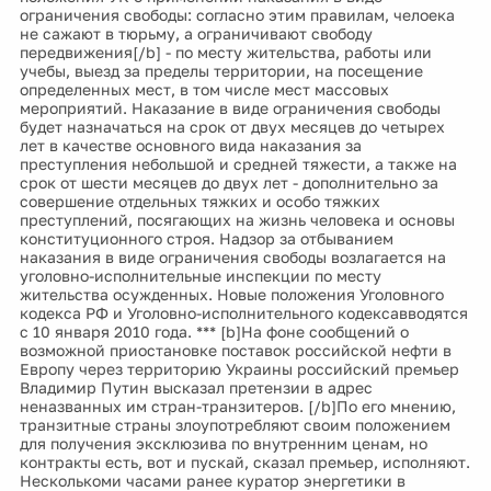
ограничения свободы: согласно этим правилам, челоека
не сажают в тюрьму, а ограничивают свободу
передвижения[/b] - по месту жительства, работы или
учебы, выезд за пределы территории, на посещение
определенных мест, в том числе мест массовых
мероприятий. Наказание в виде ограничения свободы
будет назначаться на срок от двух месяцев до четырех
лет в качестве основного вида наказания за
преступления небольшой и средней тяжести, а также на
срок от шести месяцев до двух лет - дополнительно за
совершение отдельных тяжких и особо тяжких
преступлений, посягающих на жизнь человека и основы
конституционного строя. Надзор за отбыванием
наказания в виде ограничения свободы возлагается на
уголовно-исполнительные инспекции по месту
жительства осужденных. Новые положения Уголовного
кодекса РФ и Уголовно-исполнительного кодексавводятся
с 10 января 2010 года. *** [b]На фоне сообщений о
возможной приостановке поставок российской нефти в
Европу через территорию Украины российский премьер
Владимир Путин высказал претензии в адрес
неназванных им стран-транзитеров. [/b]По его мнению,
транзитные страны злоупотребляют своим положением
для получения эксклюзива по внутренним ценам, но
контракты есть, вот и пускай, сказал премьер, исполняют.
Несколькоми часами ранее куратор энергетики в