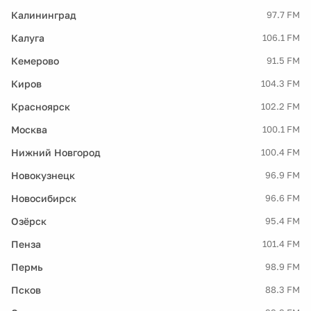
Калининград
97.7 FM
Калуга
106.1 FM
Кемерово
91.5 FM
Киров
104.3 FM
Красноярск
102.2 FM
Москва
100.1 FM
Нижний Новгород
100.4 FM
Новокузнецк
96.9 FM
Новосибирск
96.6 FM
Озёрск
95.4 FM
Пенза
101.4 FM
Пермь
98.9 FM
Псков
88.3 FM