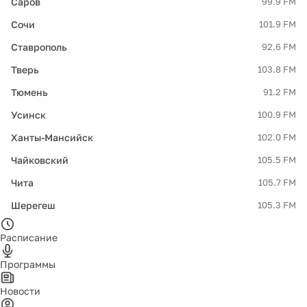
Саров
99.9 FM
Сочи
101.9 FM
Ставрополь
92.6 FM
Тверь
103.8 FM
Тюмень
91.2 FM
Усинск
100.9 FM
Ханты-Мансийск
102.0 FM
Чайковский
105.5 FM
Чита
105.7 FM
Шерегеш
105.3 FM
Расписание
Программы
Новости