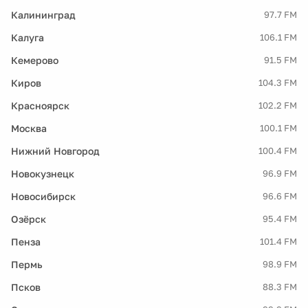
Калининград
97.7 FM
Калуга
106.1 FM
Кемерово
91.5 FM
Киров
104.3 FM
Красноярск
102.2 FM
Москва
100.1 FM
Нижний Новгород
100.4 FM
Новокузнецк
96.9 FM
Новосибирск
96.6 FM
Озёрск
95.4 FM
Пенза
101.4 FM
Пермь
98.9 FM
Псков
88.3 FM