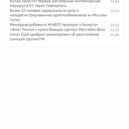
Китай запустит первый регулярный контейнерный
22:34
маршрут в ЕС через Севморпуть
Более 20 человек задержаны по делу о
22:12
незарегистрированных криптообменниках в «Москва-
Сити»
Минздрав добавил в ЖНВЛП препарат «Энхерту»
22:12
«Флит Лизинг» купил бывшую «дочку» Mercedes-Benz
21:39
Сенат США одобрил законопроект об ужесточении
21:08
санкций против РФ