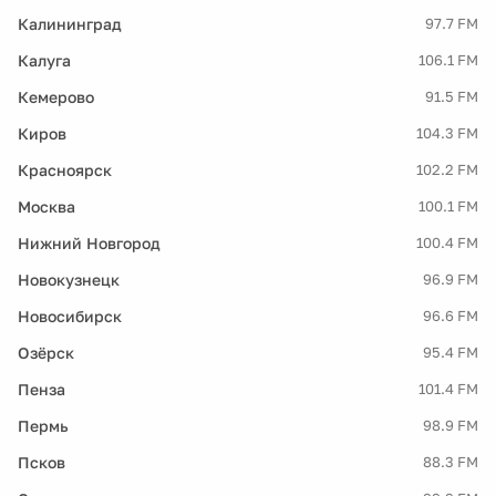
Калининград
97.7 FM
Калуга
106.1 FM
Кемерово
91.5 FM
Киров
104.3 FM
Красноярск
102.2 FM
Москва
100.1 FM
Нижний Новгород
100.4 FM
Новокузнецк
96.9 FM
Новосибирск
96.6 FM
Озёрск
95.4 FM
Пенза
101.4 FM
Пермь
98.9 FM
Псков
88.3 FM