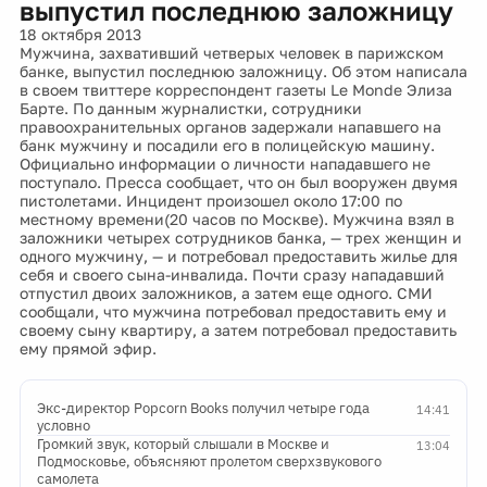
выпустил последнюю заложницу
18 октября 2013
Мужчина, захвативший четверых человек в парижском
банке, выпустил последнюю заложницу. Об этом написала
в своем твиттере корреспондент газеты Le Monde Элиза
Барте. По данным журналистки, сотрудники
правоохранительных органов задержали напавшего на
банк мужчину и посадили его в полицейскую машину.
Официально информации о личности нападавшего не
поступало. Пресса сообщает, что он был вооружен двумя
пистолетами. Инцидент произошел около 17:00 по
местному времени(20 часов по Москве). Мужчина взял в
заложники четырех сотрудников банка, — трех женщин и
одного мужчину, — и потребовал предоставить жилье для
себя и своего сына-инвалида. Почти сразу нападавший
отпустил двоих заложников, а затем еще одного. СМИ
сообщали, что мужчина потребовал предоставить ему и
своему сыну квартиру, а затем потребовал предоставить
ему прямой эфир.
Экс-директор Popcorn Books получил четыре года
14:41
условно
Громкий звук, который слышали в Москве и
13:04
Подмосковье, объясняют пролетом сверхзвукового
самолета