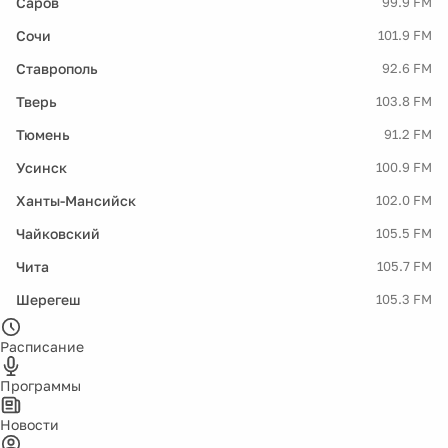
Саров
99.9 FM
Сочи
101.9 FM
Ставрополь
92.6 FM
Тверь
103.8 FM
Тюмень
91.2 FM
Усинск
100.9 FM
Ханты-Мансийск
102.0 FM
Чайковский
105.5 FM
Чита
105.7 FM
Шерегеш
105.3 FM
Расписание
Программы
Новости